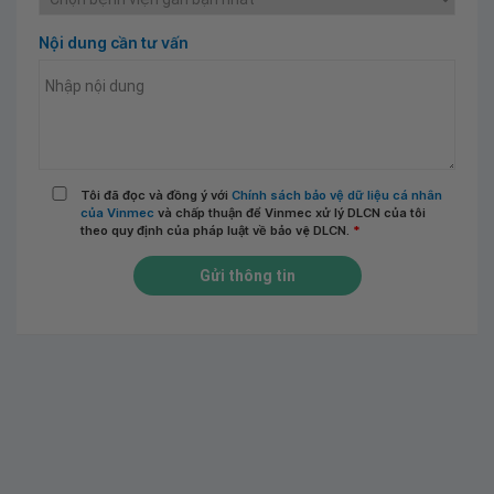
Nội dung cần tư vấn
Tôi đã đọc và đồng ý với
Chính sách bảo vệ dữ liệu cá nhân
của Vinmec
và chấp thuận để Vinmec xử lý DLCN của tôi
theo quy định của pháp luật về bảo vệ DLCN.
*
Gửi thông tin