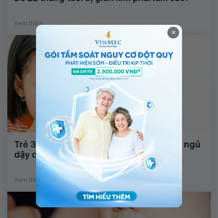
Xem thêm
×
Trẻ 3,5 tuổi bị nôn vào buổi sáng sau khi ngủ
dậy cảnh báo bệnh lý gì?
Xem thêm