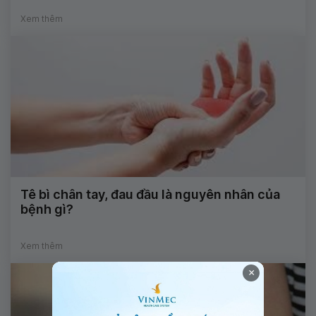
Xem thêm
Tê bì chân tay, đau đầu là nguyên nhân của
bệnh gì?
Xem thêm
×