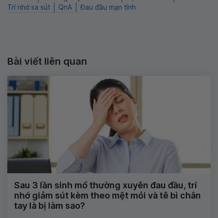
Trí nhớ sa sút
QnA
Đau đầu mạn tính
Bài viết liên quan
Sau 3 lần sinh mổ thường xuyên đau đầu, trí
nhớ giảm sút kèm theo mệt mỏi và tê bì chân
tay là bị làm sao?