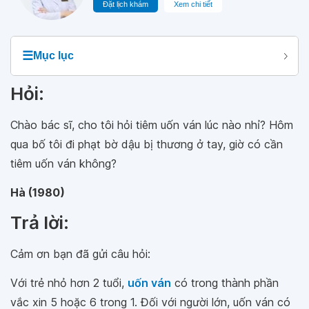
Đặt lịch khám
Xem chi tiết
☰
Mục lục
Hỏi:
Chào bác sĩ, cho tôi hỏi tiêm uốn ván lúc nào nhỉ? Hôm
qua bố tôi đi phạt bờ dậu bị thương ở tay, giờ có cần
tiêm uốn ván không?
Hà (1980)
Trả lời:
Cảm ơn bạn đã gửi câu hỏi:
Với trẻ nhỏ hơn 2 tuổi,
uốn ván
có trong thành phần
vắc xin 5 hoặc 6 trong 1. Đối với người lớn, uốn ván có