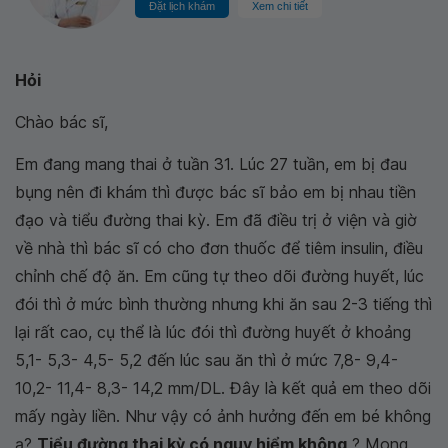
Đặt lịch khám
Xem chi tiết
Hỏi
Chào bác sĩ,
Em đang mang thai ở tuần 31. Lúc 27 tuần, em bị đau
bụng nên đi khám thì được bác sĩ bảo em bị nhau tiền
đạo và tiểu đường thai kỳ. Em đã điều trị ở viện và giờ
về nhà thì bác sĩ có cho đơn thuốc để tiêm insulin, điều
chỉnh chế độ ăn. Em cũng tự theo dõi đường huyết, lúc
đói thì ở mức bình thường nhưng khi ăn sau 2-3 tiếng thì
lại rất cao, cụ thể là lúc đói thì đường huyết ở khoảng
5,1- 5,3- 4,5- 5,2 đến lúc sau ăn thì ở mức 7,8- 9,4-
10,2- 11,4- 8,3- 14,2 mm/DL. Đây là kết quả em theo dõi
mấy ngày liền. Như vậy có ảnh hưởng đến em bé không
ạ?
Tiểu đường thai kỳ có nguy hiểm không
? Mong