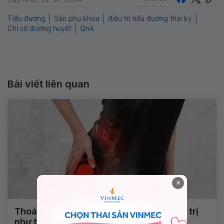
Tiểu đường
Sản phụ khoa
điều trị tiểu đường thai kỳ
Chỉ số đường huyết
QnA
Bài viết liên quan
×
Thoái hóa cổ xương đùi ở người già điều trị
như thế nào?