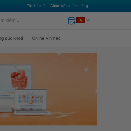
Tìm bác sĩ
Chăm sóc khách hàng
ng sức khoẻ
Online.Vinmec