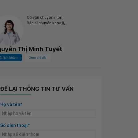
Cố vấn chuyên môn
Bác sĩ chuyên khoa II,
uyễn Thị Minh Tuyết
ặt lịch khám
Xem chi tiết
ĐỂ LẠI THÔNG TIN TƯ VẤN
Họ và tên*
Số điện thoại*