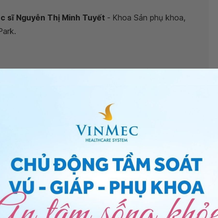
Bác sĩ Nguyễn Thị Minh Tuyết
-
Khoa Sản phụ khoa,
Park.
hai 1 tháng có sao không?
”, bác sĩ xin giải đáp như
 khi mang thai vì khi mang thai có trình trạng đề
iểm soát đường huyết cần được chú trọng, Nếu đường
hư bình thường. Ngược lại, đường huyết kiểm soát
ân nặng, tăng nguy cơ thai dị tật, nguy cơ thai chết
c mang thai muốn có một thai kỳ an toàn cần lưu ý
ế độ ăn uống và vận động phù hợp.
2 khi mang thai 1 tháng
, bạn có thể đến bệnh viện