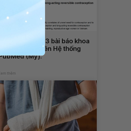
Vinmec đã có 53 bài báo khoa
học xuất bản trên Hệ thống
PubMed (Mỹ).
Xem thêm