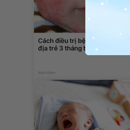
Cách điều trị bệnh viêm da cơ
địa trẻ 3 tháng tuổi
Xem thêm