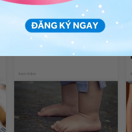
Đái tháo đường: Kẻ gây thương
tật thầm lặng cho bộ xương
Xem thêm