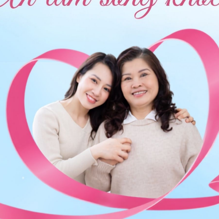
 tư vấn thêm. Cảm ơn bạn đã tin tưởng và gửi câu hỏi
e.
ng bấm số
HOTLINE
, đặt mua
GÓI DỊCH VỤ
hoặc đặt
 tự động trên ứng dụng My Vinmec để quản lý, theo dõi
g dụng.
Chia sẻ
e 2
Dị tật thai nhi
Sản phụ khoa