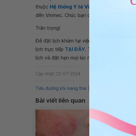
thuộc
Hệ thống Y tế Vinmec
để kiểm tra và
đến Vinmec. Chúc bạn có thật nhiều sức khỏ
Trân trọng!
Để đặt lịch khám tại viện, Quý khách vui lò
lịch trực tiếp
TẠI ĐÂY
. Tải và đặt lịch khám
lịch và đặt hẹn mọi lúc mọi nơi ngay trên ứn
Cập nhật: 22-07-2024
Tiểu đường khi mang thai
QnA
Tiểu đường typ
Bài viết liên quan