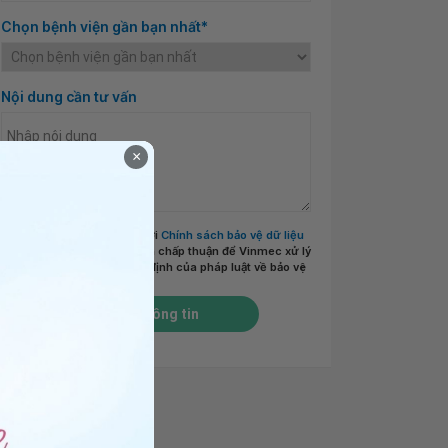
Chọn bệnh viện gần bạn nhất*
Nội dung cần tư vấn
×
Tôi đã đọc và đồng ý với
Chính sách bảo vệ dữ liệu
cá nhân của Vinmec
và chấp thuận để Vinmec xử lý
DLCN của tôi theo quy định của pháp luật về bảo vệ
DLCN.
*
Gửi thông tin