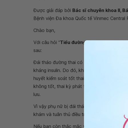
Được giải đáp bởi
Bác sĩ chuyên khoa II, 
Bệnh viện Đa khoa Quốc tế Vinmec Central 
Chào bạn,
Với câu hỏi “
Tiểu đường tuýp 2 khi mang t
sau:
Đái tháo đường thai có thể khó kiểm soát hơn
kháng insulin. Do đó, khi mang thai việc k
huyết kiểm soát tốt thai sẽ phát triển gần n
không tốt, thai kỳ phát triển bất thường về c
lưu.
Vì vậy phụ nữ bị đái tháo đường type 2 trướ
khám và tuân thủ điều trị của bác sĩ, có ch
Nếu bạn còn thắc mắc về
tiểu đường tuýp 