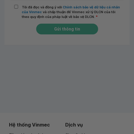
Tôi đã đọc và đồng ý với
Chính sách bảo vệ dữ liệu cá nhân
của Vinmec
và chấp thuận để Vinmec xử lý DLCN của tôi
theo quy định của pháp luật về bảo vệ DLCN.
*
Gửi thông tin
Hệ thống Vinmec
Dịch vụ