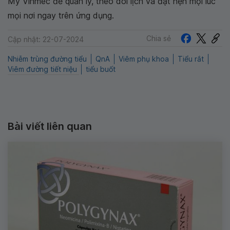
My Vinmec để quản lý, theo dõi lịch và đặt hẹn mọi lúc
mọi nơi ngay trên ứng dụng.
Chia sẻ
Cập nhật: 22-07-2024
Nhiễm trùng đường tiểu
QnA
Viêm phụ khoa
Tiểu rắt
Viêm đường tiết niệu
tiểu buốt
Bài viết liên quan