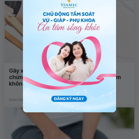
Gãy xương mác bị nhiễm khuẩn gây biến
chứng viêm đường tiết niệu có nguy hiểm
không?
Xem thêm