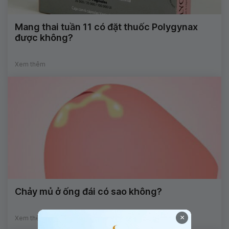
Mang thai tuần 11 có đặt thuốc Polygynax
được không?
Xem thêm
Chảy mủ ở ống đái có sao không?
×
Xem thêm