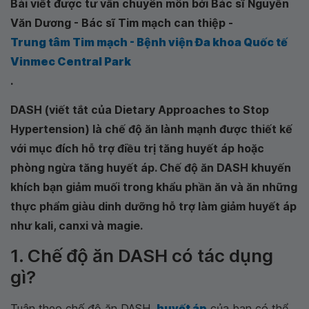
Bài viết được tư vấn chuyên môn bởi Bác sĩ Nguyễn
Văn Dương - Bác sĩ Tim mạch can thiệp -
Trung tâm Tim mạch - Bệnh viện Đa khoa Quốc tế
Vinmec Central Park
.
DASH (viết tắt của Dietary Approaches to Stop
Hypertension) là chế độ ăn lành mạnh được thiết kế
với mục đích hỗ trợ điều trị tăng huyết áp hoặc
phòng ngừa tăng huyết áp. Chế độ ăn DASH khuyến
khích bạn giảm muối trong khẩu phần ăn và ăn những
thực phẩm giàu dinh dưỡng hỗ trợ làm giảm huyết áp
như kali, canxi và magie.
1. Chế độ ăn DASH có tác dụng
gì?
Tuân theo chế độ ăn DASH,
huyết áp
của bạn có thể