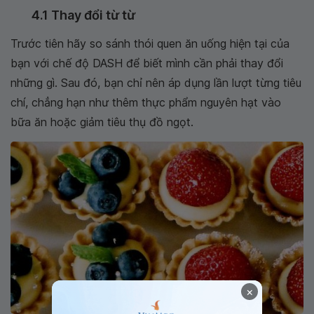
4.1 Thay đổi từ từ
Trước tiên hãy so sánh thói quen ăn uống hiện tại của
bạn với chế độ DASH để biết mình cần phải thay đổi
những gì. Sau đó, bạn chỉ nên áp dụng lần lượt từng tiêu
chí, chẳng hạn như thêm thực phẩm nguyên hạt vào
bữa ăn hoặc giảm tiêu thụ đồ ngọt.
×