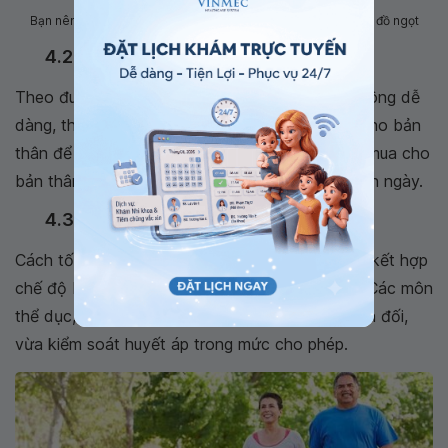
Bạn nên chuyển từ từ sang chế độ DASH bằng cách giảm ăn đồ ngọt
4.2 Tự thưởng cho bản thân
Theo đuổi một chế độ dinh dưỡng là chuyện không dễ
dàng, thế nên thỉnh thoảng hãy tưởng thưởng cho bản
thân để giữ động lực và quyết tâm. Bạn có thể mua cho
bản thân một bộ quần áo mới hay đi du lịch ngắn ngày.
4.3 Kết hợp vận động thân lực
Cách tốt nhất để đẩy nhanh tiến trình điều trị là kết hợp
chế độ DASH và hoạt động rèn luyện thân thể. Các môn
thể dục, thể thao vừa giúp bạn giữ thân hình cân đối,
vừa kiểm soát huyết áp trong mức cho phép.