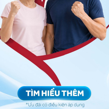
ổi không hồi phục của niêm mạc xoang, gây nên loạn
ặc viêm mủ. Trên phim X quang theo tư thế Blondeau
 định: hình xoang mờ đều hoặc hình vòng cung, hình
làm gì?
án hình ảnh đã được sử dụng từ lâu.
ĩ quan sát tình trạng bên trong các hốc xoang mà
 đó giúp chẩn đoán chính xác loại viêm xoang dựa vào
tác hại gì không?
hể nhưng liều chẩn đoán của một lần chụp X quang
à hầu hết không gây ảnh hưởng gì đáng kể cho sức
 lắng về nguy cơ mắc bệnh ung thư do nhiễm xạ.