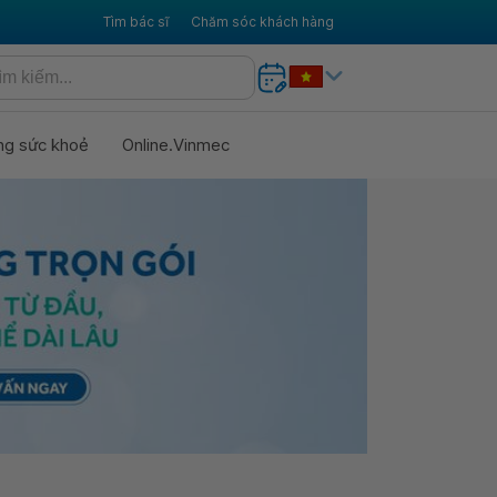
Tìm bác sĩ
Chăm sóc khách hàng
ng sức khoẻ
Online.Vinmec