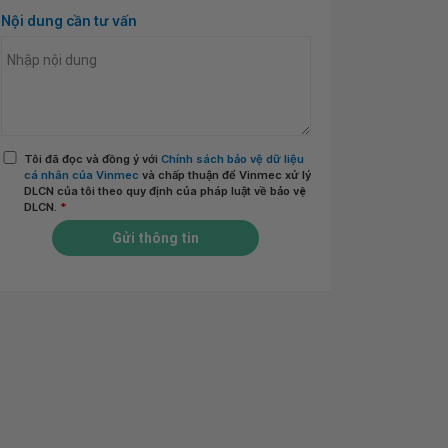
Nội dung cần tư vấn
Tôi đã đọc và đồng ý với
Chính sách bảo vệ dữ liệu
cá nhân của Vinmec
và chấp thuận để Vinmec xử lý
DLCN của tôi theo quy định của pháp luật về bảo vệ
DLCN.
*
Gửi thông tin