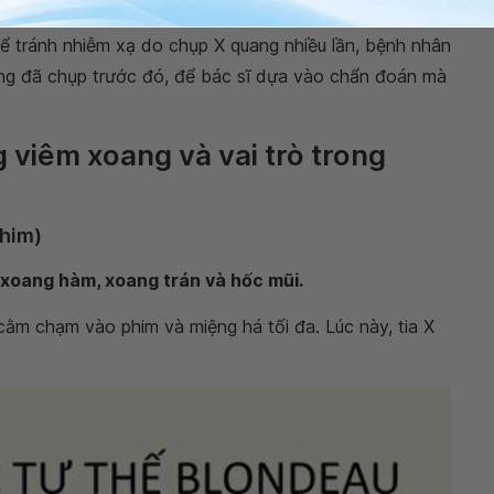
để tránh nhiễm xạ do chụp X quang nhiều lần, bệnh nhân
ng đã chụp trước đó, để bác sĩ dựa vào chẩn đoán mà
 viêm xoang và vai trò trong
phim)
xoang hàm, xoang trán và hốc mũi.
 cằm chạm vào phim và miệng há tối đa. Lúc này, tia X