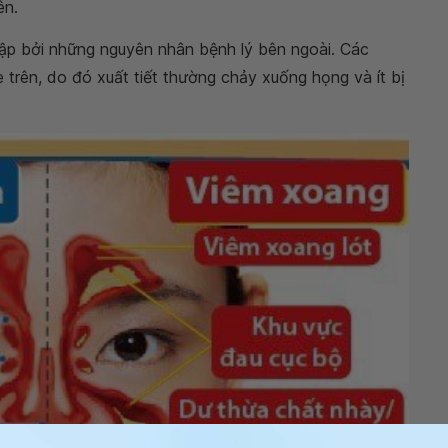
ên.
hập bởi những nguyên nhân bệnh lý bên ngoài. Các
 trên, do đó xuất tiết thường chảy xuống họng và ít bị