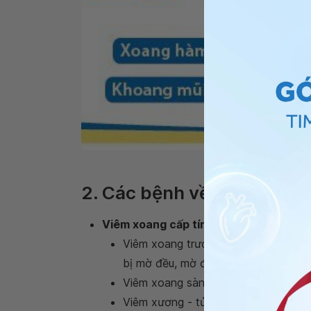
Cấu tạo
2. Các bệnh về xoang thư
Viêm xoang cấp tính
Viêm xoang trước cấp tính. Trên ph
bị mờ đều, mờ đặc hay có vùng đặc 
Viêm xoang sàng cấp tính ở trẻ em.
Viêm xương - tủy hàm trên (giả dạn