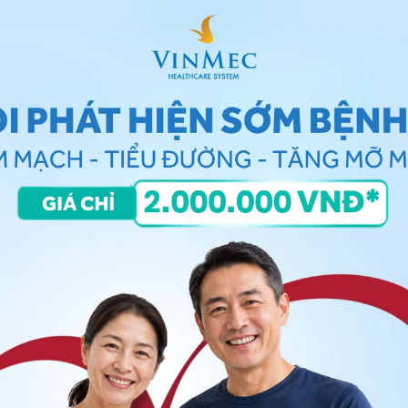
 giải phẫu của Xoang
ờng gặp
im X quang chụp theo tư thế Blondeau thấy xoang
phía dưới.
g viêm xoang hàm cấp tính).