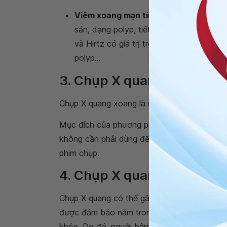
Viêm xoang mạn tính
: Là do sự biến đ
sản, dạng polyp, tiết dịch, tiết nhầy ho
và Hirtz có giá trị trong chẩn đoán xác
polyp...
3. Chụp X quang xoang để 
Chụp X quang xoang là một kỹ thuật chẩn đo
Mục đích của phương pháp này là giúp bác s
không cần phải dùng đến biện pháp mổ, nhờ
phim chụp.
4. Chụp X quang xoang có 
Chụp X quang có thể gây nhiễm xạ cho cơ t
được đảm bảo nằm trong giới hạn an toàn v
khỏe. Do đó, người bệnh cũng không cần lo