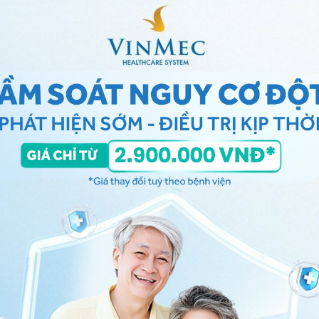
rong những nguyên nhân đốt sống chẻ đôi
có những loại nào?
à thể kín và thể hở. Trong mỗi loại lại được chia thành
g thường gặp, chiếm tỷ lệ khoảng 85 - 90%. Một lớp
lớp màng bao quanh tạo điều kiện để những mô thần
Dị tật đốt sống chẻ đôi
thể hở bao gồm các trường
dạng dị tật phổ biến nhất trong thể hở với tổn thương