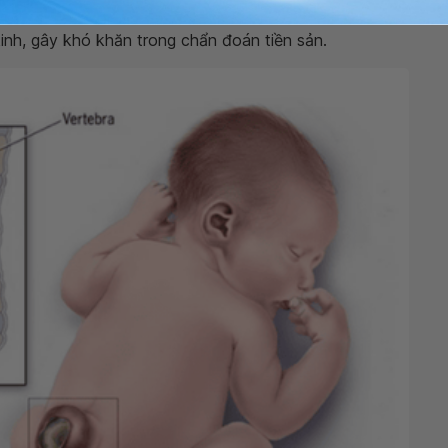
inh ra. Bên cạnh đó, cũng có một số trẻ bị dị tật kèm
inh, gây khó khăn trong chẩn đoán tiền sản.