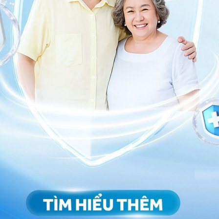
 số thành phần trong cấu trúc thần kinh của tủy
ng và được bao bọc bởi một lớp màng não tủy mỏng.
ủa da.
ở hiếm gặp, lớp màng não tủy mỏng bao phủ khối
ủy sống và các rễ thần kinh thì vẫn ở trong ống đốt
ẻ đôi
thể hở nghiêm trọng với tổn thương là một khối
hần kinh nhưng không có lớp màng bao bọc, làm
ới môi trường dịch ối bên ngoài, dẫn đến nguy cơ
 10 - 15%. Dị tật thể kín là tình trạng tổn thương nhỏ,
kinh, làm ngăn cản sự tiếp xúc giữa các cấu trúc thần
oài. Mặc dù là thể hiếm gặp, tuy nhiên
dị tật đốt sống
ới thể hở, đã có nhiều trẻ bị dị tật chẻ đôi thể kín