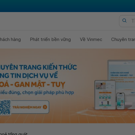
hách hàng
Phát triển bền vững
Về Vinmec
Chuyên tra
hoẻ tổng quát