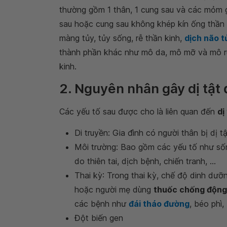
thường gồm 1 thân, 1 cung sau và các mỏm g
sau hoặc cung sau không khép kín ống thần 
màng tủy, tủy sống, rễ thần kinh,
dịch não t
thành phần khác như mô da, mô mỡ và mô ruột
kinh.
2. Nguyên nhân gây dị tật 
Các yếu tố sau được cho là liên quan đến
dị
Di truyền: Gia đình có người thân bị dị tậ
Môi trường: Bao gồm các yếu tố như sốn
do thiên tai, dịch bệnh, chiến tranh, ...
Thai kỳ: Trong thai kỳ, chế độ dinh dưỡn
hoặc người mẹ dùng
thuốc chống động
các bệnh như
đái tháo đường
, béo phì, .
Đột biến gen