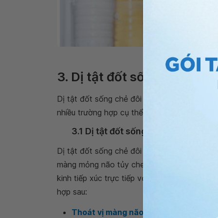
Thiếu acid folic là một t
3. Dị tật đốt sống chẻ đôi 
Dị tật đốt sống chẻ đôi có 2 loại chính, đó l
nhiều trường hợp cụ thể khác nhau.
3.1 Dị tật đốt sống chẻ đôi thể hở
Dị tật đốt sống chẻ đôi thể hở là tổn thươn
màng mỏng não tủy che phủ hoặc không có 
kinh tiếp xúc trực tiếp với dịch ối bên ngoài.
hợp sau:
Thoát vị màng não - tuỷ sống
: Đây là 