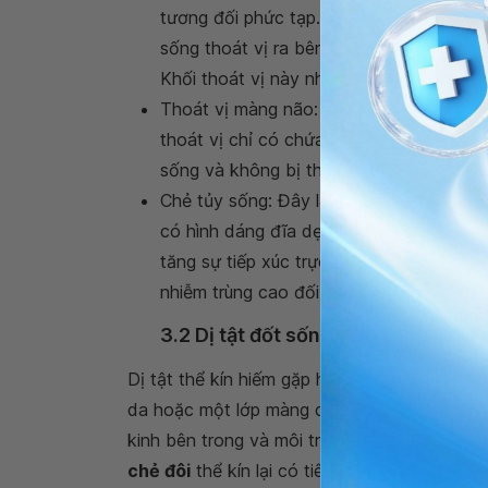
tương đối phức tạp. Dịch não tủy và một
sống thoát vị ra bên ngoài ống đốt số
Khối thoát vị này nhô cao hơn bề mặt c
Thoát vị màng não: Đây là dị tật thể h
thoát vị chỉ có chứa dịch não tủy, còn t
sống và không bị thương tổn.
Chẻ tủy sống: Đây là
dị tật đốt sống ch
có hình dáng đĩa dẹt bao gồm các mô t
tăng sự tiếp xúc trực tiếp giữa các mô v
nhiễm trùng cao đối với trẻ sau sinh.
3.2 Dị tật đốt sống chẻ đôi thể kín
Dị tật thể kín hiếm gặp hơn, chỉ chiếm khoảng
da hoặc một lớp màng dày che phủ ống thần 
kinh bên trong và môi trường dịch ối bên ng
chẻ đôi
thể kín lại có tiên lượng tốt hơn so v