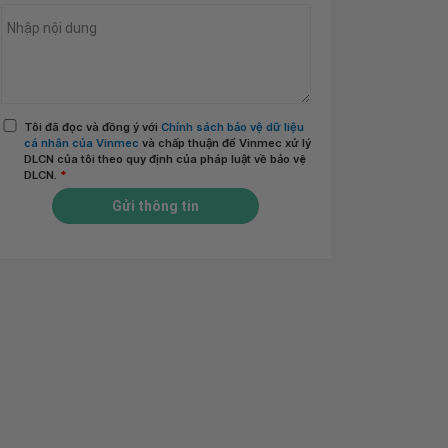
Tôi đã đọc và đồng ý với
Chính sách bảo vệ dữ liệu
cá nhân của Vinmec
và chấp thuận để Vinmec xử lý
DLCN của tôi theo quy định của pháp luật về bảo vệ
DLCN.
*
Gửi thông tin