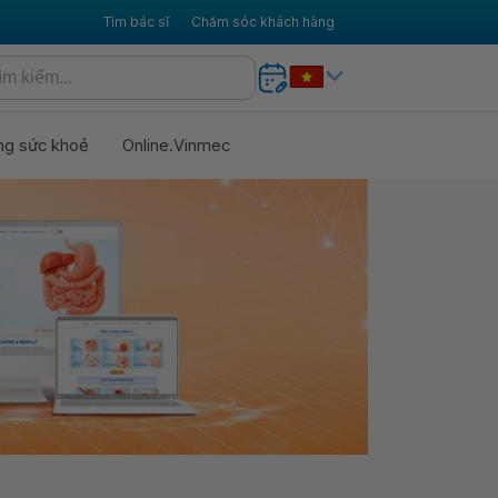
Tìm bác sĩ
Chăm sóc khách hàng
ng sức khoẻ
Online.Vinmec