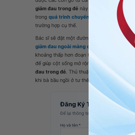
giảm đau trong đẻ
này được thực hiện khi 
trong
quá trình chuyển dạ
tích cực, song c
trường hợp cụ thể.
Bác sĩ sẽ đặt một đường truyền tĩnh mạch ch
giảm đau ngoài màng cứng
. Khi tiến hành
khoảng thấp hơn đoạn tủy sống để tránh làm
để giúp cột sống mở rộng ra và giữ yên tư th
đau trong đẻ
. Thủ thuật này có thể thực hi
khi bà bầu ngồi ở tư thế sát cạnh giường và
Đăng Ký Tư Vấn
Để lại thông tin, bác sĩ Vinmec sẽ liên
Họ và tên
*