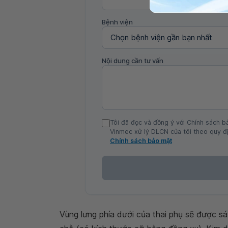
Bệnh viện
Nội dung cần tư vấn
Tôi đã đọc và đồng ý với Chính sách b
Vinmec xử lý DLCN của tôi theo quy đị
Chính sách bảo mật
Vùng lưng phía dưới của thai phụ sẽ được sát