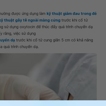
thường được ứng dụng làm
kỹ thuật giảm đau trong đẻ
kỹ thuật gây tê ngoài màng cứng
trước khi cổ tử
ng sử dụng oxytocin để thúc đẩy quá trình chuyển dạ
ấy rằng, việc sử dụng
huyển dạ
trước khi cổ tử cung giãn 5 cm có khả năng
a quá trình chuyển dạ.