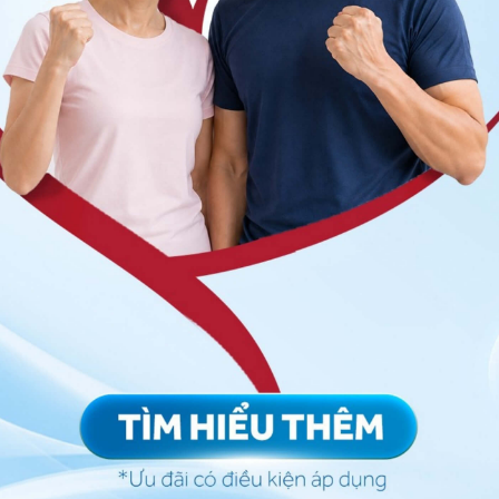
cổ tử cung đã mở rộng đến 3 cm và sản phụ đang
òn tùy thuộc vào quyết định của bác sĩ đối với từng
o sản phụ trước khi thực hiện kỹ thuật
, một cây kim được đưa vào phần thắt lưng của thai phụ,
 tổn thương tủy. Người mẹ cần ở vào tư thế cong lưng
ế này trong suốt quá trình thực hiện
kỹ thuật giảm
ện đối với tư thế nằm nghiêng, nhưng sẽ thuận tiện hơn
 phần đầu dựa vào vai người hỗ trợ.
 hệ tư vấn trong 24 giờ.
Số điện thoại
*