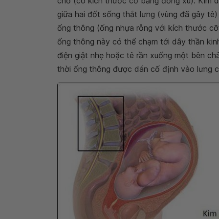
chỗ (có kích thước cỡ bằng đồng xu). Kim 
giữa hai đốt sống thắt lưng (vùng đã gây tê
ống thông (ống nhựa rỗng với kích thước cỡ 
ống thông này có thể chạm tới dây thần kinh
điện giật nhẹ hoặc tê rần xuống một bên châ
thời ống thông được dán cố định vào lưng c