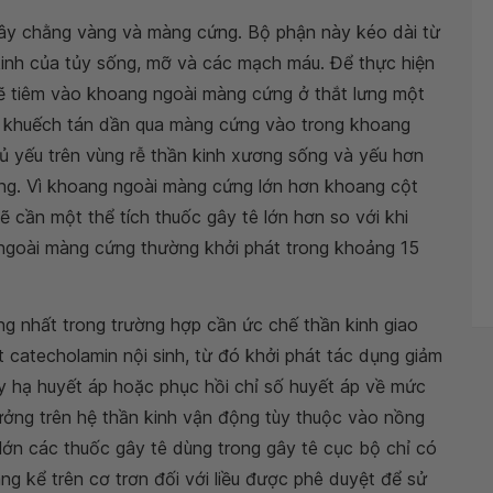
dây chằng vàng và màng cứng. Bộ phận này kéo dài từ
kinh của tủy sống, mỡ và các mạch máu. Để thực hiện
sẽ tiêm vào khoang ngoài màng cứng ở thắt lưng một
sẽ khuếch tán dần qua màng cứng vào trong khoang
hủ yếu trên vùng rễ thần kinh xương sống và yếu hơn
sống. Vì khoang ngoài màng cứng lớn hơn khoang cột
 cần một thể tích thuốc gây tê lớn hơn so với khi
 ngoài màng cứng thường khởi phát trong khoảng 15
ng nhất trong trường hợp cần ức chế thần kinh giao
t catecholamin nội sinh, từ đó khởi phát tác dụng giảm
 hạ huyết áp hoặc phục hồi chỉ số huyết áp về mức
ởng trên hệ thần kinh vận động tùy thuộc vào nồng
lớn các thuốc gây tê dùng trong gây tê cục bộ chỉ có
g kể trên cơ trơn đối với liều được phê duyệt để sử