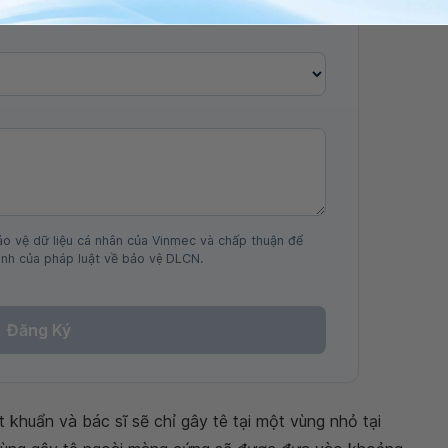
ảo vệ dữ liệu cá nhân của Vinmec và chấp thuận để
nh của pháp luật về bảo vệ DLCN.
Đăng Ký
 khuẩn và bác sĩ sẽ chỉ gây tê tại một vùng nhỏ tại