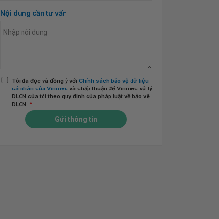
Nội dung cần tư vấn
Tôi đã đọc và đồng ý với
Chính sách bảo vệ dữ liệu
cá nhân của Vinmec
và chấp thuận để Vinmec xử lý
DLCN của tôi theo quy định của pháp luật về bảo vệ
DLCN.
*
Gửi thông tin