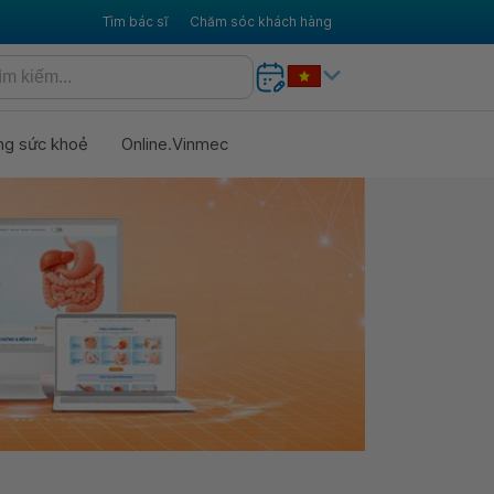
Tìm bác sĩ
Chăm sóc khách hàng
ng sức khoẻ
Online.Vinmec