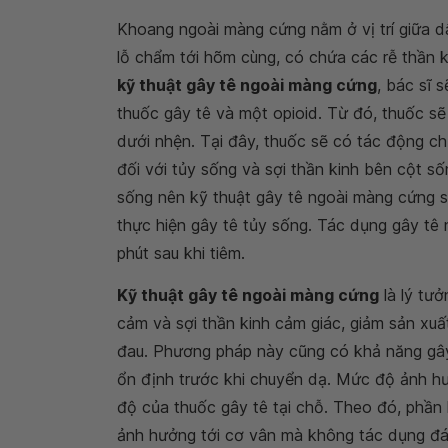
Khoang ngoài màng cứng nằm ở vị trí giữa 
lỗ chẩm tới hõm cùng, có chứa các rễ thần 
kỹ thuật gây tê ngoài màng cứng
, bác sĩ 
thuốc gây tê và một opioid. Từ đó, thuốc 
dưới nhện. Tại đây, thuốc sẽ có tác động c
đối với tủy sống và sợi thần kinh bên cột 
sống nên kỹ thuật gây tê ngoài màng cứng sẽ
thực hiện gây tê tủy sống. Tác dụng gây tê
phút sau khi tiêm.
Kỹ thuật gây tê ngoài màng cứng
là lý tưở
cảm và sợi thần kinh cảm giác, giảm sản xuấ
đau. Phương pháp này cũng có khả năng gây
ổn định trước khi chuyển dạ. Mức độ ảnh hư
độ của thuốc gây tê tại chỗ. Theo đó, phần 
ảnh hưởng tới cơ vân mà không tác dụng đán