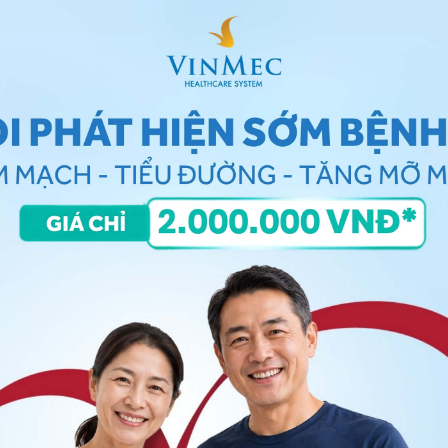
huật giảm đau cho thai phụ chuyển dạ sinh con
 màng cứng trong chuyển dạ
huyển dạ
là phương pháp hiệu quả nhất giúp thai phụ
sĩ gây mê sẽ thực hiện tiêm thuốc gây tê vào khoang
m giác đau. Lúc này, sản phụ tuy có thể cảm nhận
ông còn nhận thấy cơn đau. Thông thường,
kỹ thuật