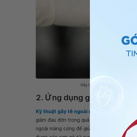
Gây tê ngoài màng cứng là kỹ t
2. Ứng dụng gây tê ngoài
Kỹ thuật gây tê ngoài màng cứng trong c
giảm đau đớn trong quá trình vượt cạn. Bác 
ngoài màng cứng để giúp sản phụ giảm đi cả
được các cơn gò tử cung nhưng hầu như kh