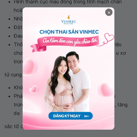
Hình thành cục máu đông trong tĩnh mạch chân
hoặc phổi (huyết khối tĩnh mạch)
×
Nhồi máu cơ tim
Đột quỵ
Đau vú, căng hoặc to ra, tiết dịch vú
Thống kinh, thay đổi dịch tiết âm đạo, các triệu
chứng trước kỳ kinh nguyệt, tăng kích thước u xơ
trong
tử cung
Khó tiêu, cảm giác đầy hơi, đau bụng
Phát ban hoặc đổi màu da, ngứa, chàm, mụn
trứng cá, rụng tóc hoặc mọc tóc bất thường, tăng
da
sắc tố đặc biệt là trên mặt