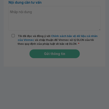
Nội dung cần tư vấn
Tôi đã đọc và đồng ý với
Chính sách bảo vệ dữ liệu cá nhân
của Vinmec
và chấp thuận để Vinmec xử lý DLCN của tôi
theo quy định của pháp luật về bảo vệ DLCN.
*
Gửi thông tin