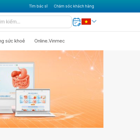
Tìm bác sĩ
Chăm sóc khách hàng
ng sức khoẻ
Online.Vinmec