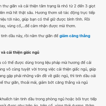
thư giãn và cải thiện tâm trạng là nhỏ từ 2 đến 3 giọt
lên mũi hít thật sâu. Hương thơm sẽ tác động trực tiếp
iệu tới nào, giúp bạn có thể giữ được bình tĩnh. Rồi
 tay, vùng cổ,...để cảm nhận được mùi thơm.
 tinh dầu này, rồi nằm thư giãn để
giảm căng thẳng
và cải thiện giấc ngủ
u có thể được dùng trong liệu pháp mùi hương để cải
ng vô cùng tuyệt vời trong việc cải thiện giấc ngủ, giúp
g gặp phải những vấn đề về giấc ngủ, thì tinh dầu oải
ể thư giãn, thoải mái, giảm bớt căng thẳng và ngủ
khuếch tán tinh dầu trong phòng ngủ hoặc bôi trực tiếp
gửi được như trên áo, trên cổ, vùng thái dương, thậm