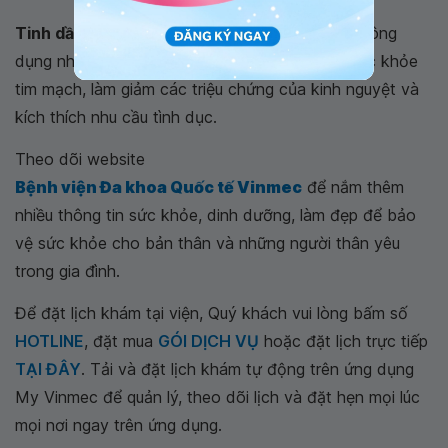
Tinh dầu ngọc lan tây
được biết đến với các công
dụng như làm đẹp da, chăm sóc tóc, bảo vệ sức khỏe
tim mạch, làm giảm các triệu chứng của kinh nguyệt và
kích thích nhu cầu tình dục.
Theo dõi website
Bệnh viện Đa khoa Quốc tế Vinmec
để nắm thêm
nhiều thông tin sức khỏe, dinh dưỡng, làm đẹp để bảo
vệ sức khỏe cho bản thân và những người thân yêu
trong gia đình.
Để đặt lịch khám tại viện, Quý khách vui lòng bấm số
HOTLINE
, đặt mua
GÓI DỊCH VỤ
hoặc đặt lịch trực tiếp
TẠI ĐÂY
. Tải và đặt lịch khám tự động trên ứng dụng
My Vinmec để quản lý, theo dõi lịch và đặt hẹn mọi lúc
mọi nơi ngay trên ứng dụng.