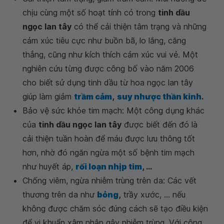
chịu cùng một số hoạt tính có trong
tinh dầu
ngọc lan tây
có thể cải thiện tâm trạng và những
cảm xúc tiêu cực như buồn bã, lo lắng, căng
thẳng, cũng như kích thích cảm xúc vui vẻ. Một
nghiên cứu từng được công bố vào năm 2006
cho biết sử dụng tinh dầu từ hoa ngọc lan tây
giúp làm giảm
trầm cảm
,
suy nhược thần kinh
.
Bảo vệ sức khỏe tim mạch: Một công dụng khác
của
tinh dầu ngọc lan tây
được biết đến đó là
cải thiện tuần hoàn để máu được lưu thông tốt
hơn, nhờ đó ngăn ngừa một số bệnh tim mạch
như huyết áp,
rối loạn nhịp tim
, ...
Chống viêm, ngừa nhiễm trùng trên da: Các vết
thương trên da như
bỏng
,
trầy xước, ... nếu
không được chăm sóc đúng cách sẽ tạo điều kiện
để vi khuẩn xâm nhập gây nhiễm trùng. Với công