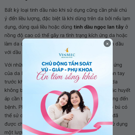
Bất kỳ loại tinh dầu nào khi sử dụng cũng cần phải chú
ý đến liều lượng, đặc biệt là khi dùng trên da bởi nếu lạm
dụng, dùng quá liều hoặc dùng
tinh dầu ngọc lan tây
ở
nồng độ cao có thể gây ra tình trạng kích ứng da hoặc
×
làm da dễ bị mẫn cảm. Vì vậy, nên pha loãng tinh dầu
với dầu nền trước khi sử dụng.
Với những người có cơ địa dị ứng, hãy thử phản ứng
của da bằng cách thoa một ít tinh dầu lên mu bàn tay
trước khi thoa lên một vùng da lớn để đảm bảo da
không bị kích ứng. Một số người bị bệnh tim hoặc huyết
áp cần thận trọng khi sử dụng vì có thể ảnh hưởng đến
bệnh. Phụ nữ đang mang thai hoặc nuôi con cho bú có
thể sử dụng
tinh dầu ngọc lan tây
vì sản phẩm đã
được chứng minh là an toàn, tuy nhiên chỉ nên sử dụng
một lượng nhỏ.