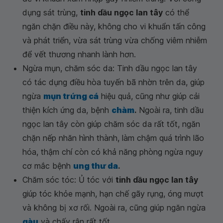
dụng sát trùng,
tinh dầu ngọc lan tây
có thể
ngăn chặn điều này, không cho vi khuẩn tấn công
và phát triển, vừa sát trùng vừa chống viêm nhiễm
để vết thương nhanh lành hơn.
Ngừa mụn, chăm sóc da: Tinh dầu ngọc lan tây
có tác dụng điều hòa tuyến bã nhờn trên da, giúp
ngừa
mụn trứng cá
hiệu quả, cũng như giúp cải
thiện kích ứng da, bệnh
chàm
.
Ngoài ra, tinh dầu
ngọc lan tây còn giúp chăm sóc da rất tốt, ngăn
chặn nếp nhăn hình thành, làm chậm quá trình lão
hóa, thậm chí còn có khả năng phòng ngừa nguy
cơ mắc bệnh
ung thư da
.
Chăm sóc tóc: Ủ tóc với
tinh dầu ngọc lan tây
giúp tóc khỏe mạnh, hạn chế gãy rụng, óng mượt
và không bị xơ rối. Ngoài ra, cũng giúp ngăn ngừa
gàu
và chấy rận rất tốt.