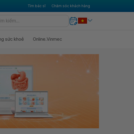
Tìm bác sĩ
Chăm sóc khách hàng
ng sức khoẻ
Online.Vinmec