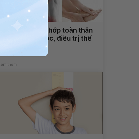
Đau cơ xương khớp toàn thân
không đi lại được, điều trị thế
nào?
Xem thêm