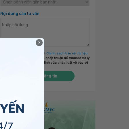
Nội dung cần tư vấn
×
Tôi đã đọc và đồng ý với
Chính sách bảo vệ dữ liệu
cá nhân của Vinmec
và chấp thuận để Vinmec xử lý
DLCN của tôi theo quy định của pháp luật về bảo vệ
DLCN.
*
Gửi thông tin