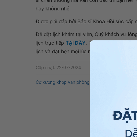
sĩ chấn thương mà vẫn còn đau thì bạn nên t
hay không nhé.
Được giải đáp bởi Bác sĩ Khoa Hồi sức cấp
Để đặt lịch khám tại viện, Quý khách vui lò
lịch trực tiếp
TẠI ĐÂY
. Tải và đặt lịch khám
lịch và đặt hẹn mọi lúc mọi nơi ngay trên ứn
Cập nhật: 22-07-2024
Cơ xương khớp văn phòng
Đau cơ xương khớp t