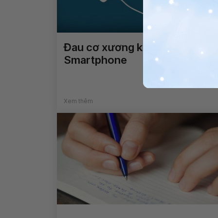
Đau cơ xương khớp do dùng
Smartphone
Xem thêm