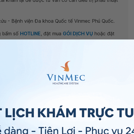
ái khám lại để được tư vấn có cần điều trị phẫu thuật
 cứu - Bệnh viện Đa khoa Quốc tế Vinmec Phú Quốc.
ng bấm số
HOTLINE
, đặt mua
GÓI DỊCH VỤ
hoặc đặt
 tự động trên ứng dụng My Vinmec để quản lý, theo dõi
g dụng.
Chia sẻ
oàn thân
QnA
Viêm xương khớp
Bệnh khớp vai