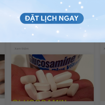
Người bị viêm xương khớp có
nên dùng glucosamine?
Xem thêm