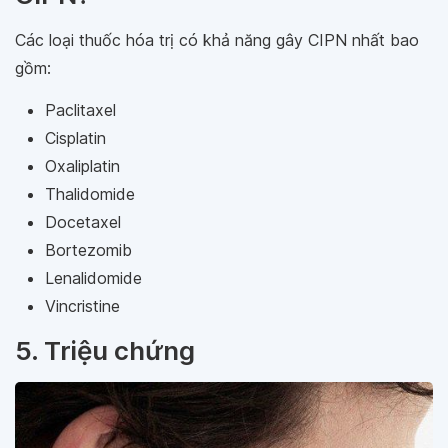
Các loại thuốc hóa trị có khả năng gây CIPN nhất bao
gồm:
Paclitaxel
Cisplatin
Oxaliplatin
Thalidomide
Docetaxel
Bortezomib
Lenalidomide
Vincristine
5. Triệu chứng