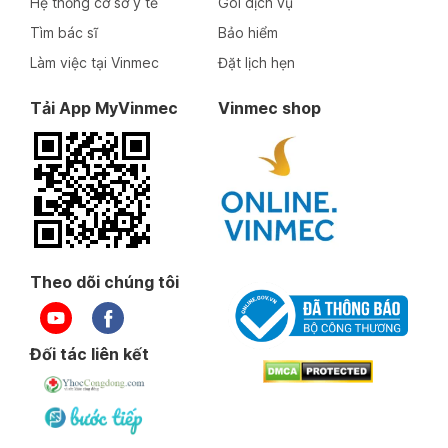
Hệ thống cơ sở y tế
Gói dịch vụ
Tìm bác sĩ
Bảo hiểm
Làm việc tại Vinmec
Đặt lịch hẹn
Tải App MyVinmec
Vinmec shop
Theo dõi chúng tôi
Đối tác liên kết