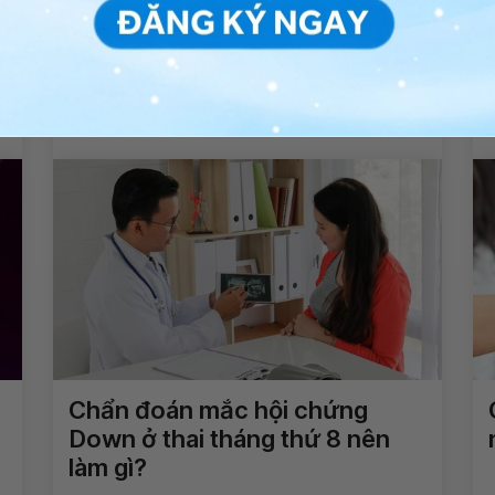
Thai 17 tuần, bánh nhau hình
càng cua và có 1 dây nối ngang
qua có nguy hiểm không?
Xem thêm
Chẩn đoán mắc hội chứng
Down ở thai tháng thứ 8 nên
làm gì?