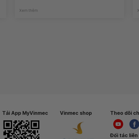
Xem thêm
Tải App MyVinmec
Vinmec shop
Theo dõi ch
Đối tác liên