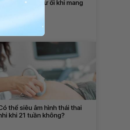
Nguyên nhân dư ối khi mang
thai
Xem thêm
Có thể siêu âm hình thái thai
nhi khi 21 tuần không?