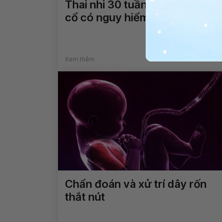
Thai nhi 30 tuần dây rốn quấn
cổ có nguy hiểm không?
Xem thêm
Chẩn đoán và xử trí dây rốn
thắt nút