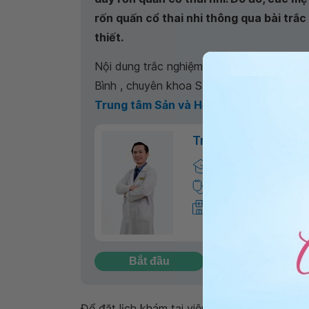
rốn quấn cổ thai nhi thông qua bài trắc
thiết.
Nội dung trắc nghiệm được tham vấn chu
Bình , chuyên khoa Sản phụ khoa ,
Trung tâm Sản và Hỗ trợ Sinh sản - Bệ
Trương Nghĩa Bình
Bác sĩ chuyên khoa I
Sản phụ khoa
Trung tâm Sản và Hỗ 
Vinmec Đà Nẵng
Bắt đầu
Để đặt lịch khám tại viện, Quý khách vui lò