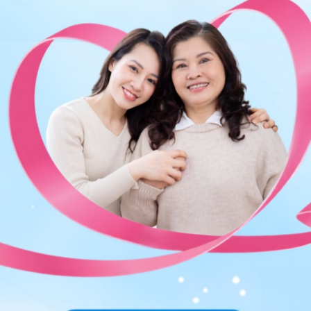
 tự động trên ứng dụng My Vinmec để quản lý, theo dõi
g dụng.
Chia sẻ
Thai sản
Dây rốn thắt nút
Đa ối
Thể tích nước ối