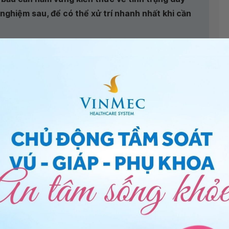
 nghiệm sau, để có thể xử trí nhanh nhất khi cần
yên môn cùng Bác sĩ chuyên khoa I, Trương Nghĩa
nh viện Đa khoa Vinmec Đà Nẵng
Đăng ký khám
,
trợ Sinh sản - Bệnh viện Đa khoa
ng bấm số
HOTLINE
, đặt mua
GÓI DỊCH VỤ
hoặc đặt