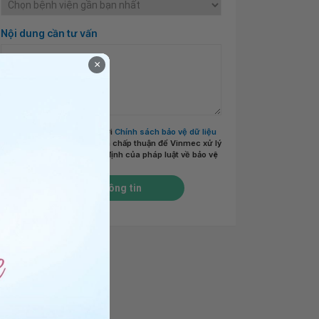
Nội dung cần tư vấn
×
Tôi đã đọc và đồng ý với
Chính sách bảo vệ dữ liệu
cá nhân của Vinmec
và chấp thuận để Vinmec xử lý
DLCN của tôi theo quy định của pháp luật về bảo vệ
DLCN.
*
Gửi thông tin