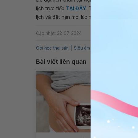
lịch trực tiếp
TẠI ĐÂY
. Tải và đặt lịch khám
lịch và đặt hẹn mọi lúc mọi nơi ngay trên ứn
Cập nhật: 22-07-2024
Gói học thai sản
Siêu âm 4D
Dây rốn quấn cổ
Bài viết liên quan