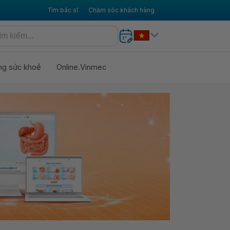
Tìm bác sĩ
Chăm sóc khách hàng
ng sức khoẻ
Online.Vinmec