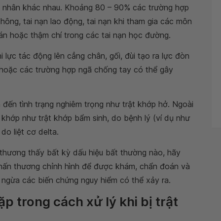
n nhân khác nhau. Khoảng 80 – 90% các trường hợp
thông, tai nạn lao động, tai nạn khi tham gia các môn
ván hoặc thậm chí trong các tai nạn học đường.
i lực tác động lên cẳng chân, gối, đùi tạo ra lực đòn
i hoặc các trường hợp ngã chống tay có thể gây
 đến tình trạng nghiêm trọng như trật khớp hở. Ngoài
 khớp như trật khớp bẩm sinh, do bệnh lý (ví dụ như
 do liệt cơ delta.
 thương thấy bất kỳ dấu hiệu bất thường nào, hãy
hấn thương chỉnh hình để được khám, chẩn đoán và
ăn ngừa các biến chứng nguy hiểm có thể xảy ra.
p trong cách xử lý khi bị trật