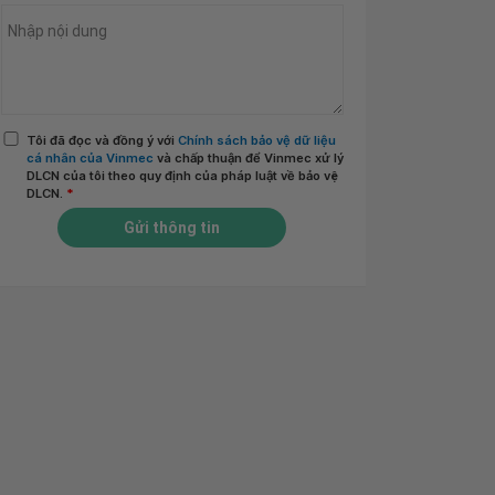
Tôi đã đọc và đồng ý với
Chính sách bảo vệ dữ liệu
cá nhân của Vinmec
và chấp thuận để Vinmec xử lý
DLCN của tôi theo quy định của pháp luật về bảo vệ
DLCN.
*
Gửi thông tin