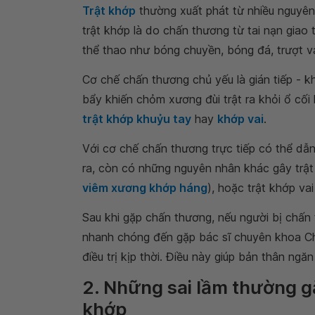
Trật khớp
thường xuất phát từ nhiều nguyê
trật khớp là do chấn thương từ tai nạn giao 
thể thao như bóng chuyền, bóng đá, trượt 
Cơ chế chấn thương chủ yếu là gián tiếp - kh
bẩy khiến chỏm xương đùi trật ra khỏi ổ cố
trật khớp khuỷu tay
hay
khớp vai
.
Với cơ chế chấn thương trực tiếp có thể dẫn
ra, còn có những nguyên nhân khác gây trật
viêm xương khớp háng
), hoặc trật khớp vai
Sau khi gặp chấn thương, nếu người bị chấn
nhanh chóng đến gặp bác sĩ chuyên khoa C
điều trị kịp thời. Điều này giúp bản thân ng
2. Những sai lầm thường gặ
khớp