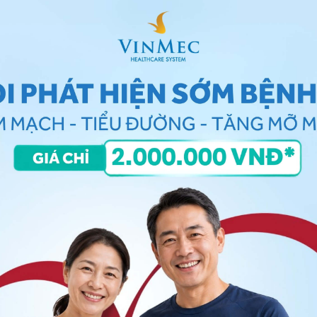
 khi bị trật khớp, bệnh nhân cần tìm đến bác sĩ hoặc
n quan đến khớp và phải tuân thủ nghiêm ngặt theo lời
ật khớp chính xác giúp phục hồi
thường
ường hợp trật khớp ở mức độ nhẹ đến trung bình. Tuy
hoặc chuyên gia y tế có chuyên môn và kinh nghiệm thực
 sau:
c tiên, bác sĩ sẽ tiến hành các xét nghiệm cần thiết
 vị trí và mức độ trật của khớp, từ đó lập kế hoạch