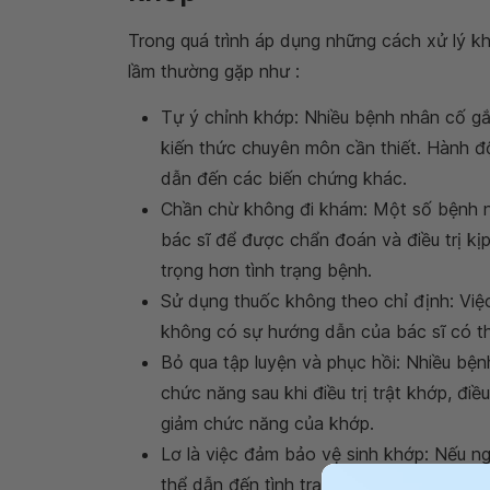
Trong quá trình áp dụng những cách xử lý kh
lầm thường gặp như :
Tự ý chỉnh khớp: Nhiều bệnh nhân cố gắ
kiến thức chuyên môn cần thiết. Hành đ
dẫn đến các biến chứng khác.
Chần chừ không đi khám: Một số bệnh n
bác sĩ để được chẩn đoán và điều trị kịp
trọng hơn tình trạng bệnh.
Sử dụng thuốc không theo chỉ định: Việ
không có sự hướng dẫn của bác sĩ có t
Bỏ qua tập luyện và phục hồi: Nhiều bện
chức năng sau khi điều trị trật khớp, điề
giảm chức năng của khớp.
Lơ là việc đảm bảo vệ sinh khớp: Nếu n
thể dẫn đến tình trạng
nhiễm trùng
và c