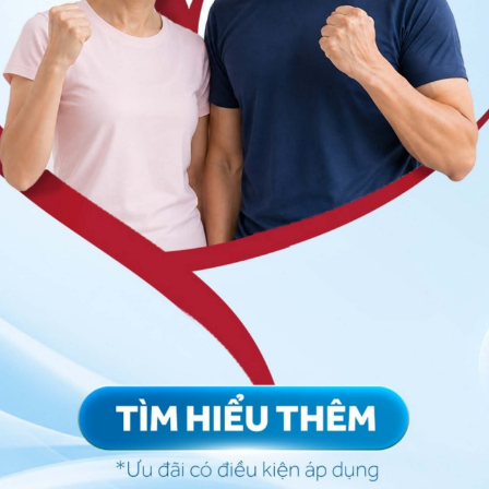
ng dẫn bệnh nhân vào tư thế nằm hoặc ngồi sao cho
 giác đau đớn và tạo điều kiện thuận lợi cho quá trình
ày cần được thực hiện một cách cẩn thận, đúng kỹ
ệnh nhân.
ỉnh, bác sĩ sẽ theo dõi chặt chẽ cũng như kiểm tra lại
ban đầu và không có dấu hiệu của biến chứng.
 chỉ định các biện pháp chăm sóc sau điều trị như
và thực hiện các bài tập phục hồi chức năng để giảm
 khớp.
 quan trọng trong quá trình phục hồi sau trật khớp giúp
 thương thêm cho khớp.
 thái tĩnh tại để giảm bớt sự đau đớn và sưng tấy.