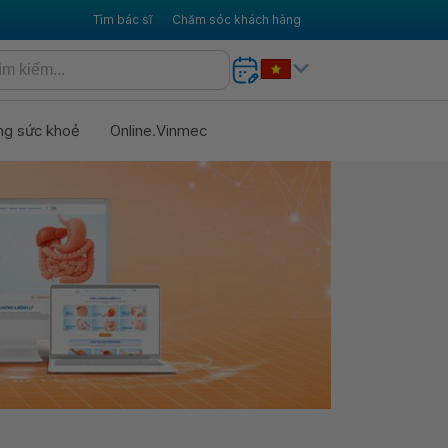
Tìm bác sĩ
Chăm sóc khách hàng
ng sức khoẻ
Online.Vinmec