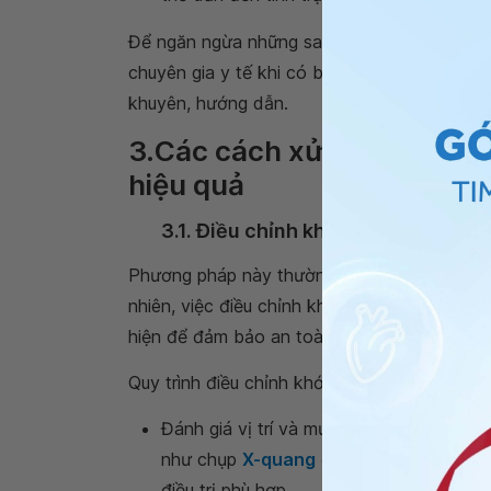
Để ngăn ngừa những sai lầm trong cách xử lý
chuyên gia y tế khi có bất kỳ vấn đề nào liê
khuyên, hướng dẫn.
3.Các cách xử lý khi bị tr
hiệu quả
3.1. Điều chỉnh khớp về vị trí bình 
Phương pháp này thường áp dụng cho các tr
nhiên, việc điều chỉnh khớp cần do bác sĩ 
hiện để đảm bảo an toàn và hiệu quả cao.
Quy trình điều chỉnh khớp bao gồm các bước
Đánh giá vị trí và mức độ trật khớp: Trướ
như chụp
X-quang
để xác định chính xác
điều trị phù hợp.