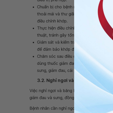
Chuẩn bị cho bệnh nhân: Bác sĩ sẽ hướ
thoải mái và thư giãn, giúp giảm bớt cảm
điều chỉnh khớp.
Thực hiện điều chỉnh khớp: Quá trình n
thuật, tránh gây tổn thương thêm cho b
Giám sát và kiểm tra lại: Sau khi điều ch
để đảm bảo khớp đã trở về đúng vị trí 
Chăm sóc sau điều chỉnh khớp: Bác sĩ sẽ
dùng thuốc giảm đau, thuốc chống viêm 
sưng, giảm đau, cải thiện chức năng của
3.2. Nghỉ ngơi và băng bó
Việc nghỉ ngơi và băng bó là những biện pháp
giảm đau và sưng, đồng thời ngăn ngừa tổn
Bệnh nhân cần nghỉ ngơi và giữ khớp ở trạng