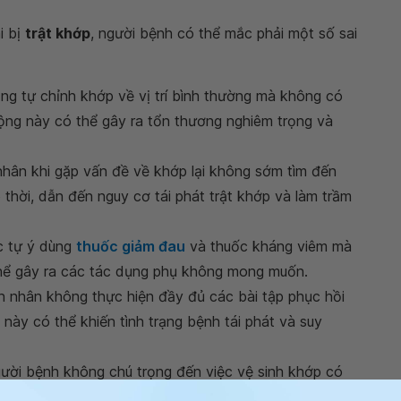
i bị
trật khớp
, người bệnh có thể mắc phải một số sai
ng tự chỉnh khớp về vị trí bình thường mà không có
ộng này có thể gây ra tổn thương nghiêm trọng và
hân khi gặp vấn đề về khớp lại không sớm tìm đến
 thời, dẫn đến nguy cơ tái phát trật khớp và làm trầm
c tự ý dùng
thuốc giảm đau
và thuốc kháng viêm mà
hể gây ra các tác dụng phụ không mong muốn.
h nhân không thực hiện đầy đủ các bài tập phục hồi
u này có thể khiến tình trạng bệnh tái phát và suy
gười bệnh không chú trọng đến việc vệ sinh khớp có
ác vấn đề sức khỏe khác liên quan đến khớp.