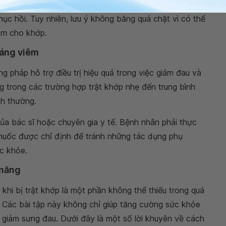
ng cũng cần được thực hiện để ổn định khớp và tránh
hục hồi. Tuy nhiên, lưu ý không băng quá chặt vì có thể
êm cho khớp.
háng viêm
g pháp hỗ trợ điều trị hiệu quả trong việc giảm đau và
g trong các trường hợp trật khớp nhẹ đến trung bình
nh thường.
ủa bác sĩ hoặc chuyên gia y tế. Bệnh nhân phải thực
 thuốc được chỉ định để tránh những tác dụng phụ
c khỏe.
 năng
khi bị trật khớp là một phần không thể thiếu trong quá
p. Các bài tập này không chỉ giúp tăng cường sức khỏe
giảm sưng đau. Dưới đây là một số lời khuyên về cách