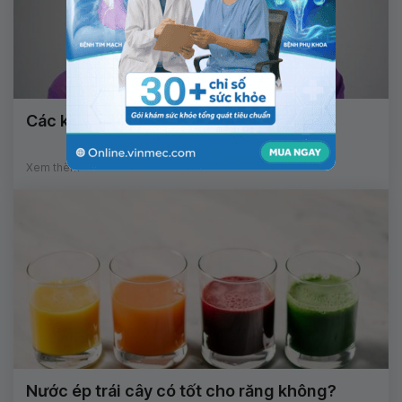
Các khối u xương hàm ác tính
Xem thêm
Nước ép trái cây có tốt cho răng không?