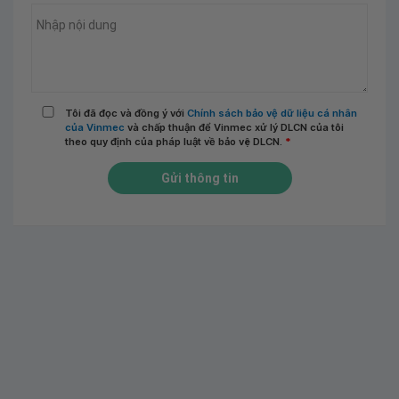
Tôi đã đọc và đồng ý với
Chính sách bảo vệ dữ liệu cá nhân
của Vinmec
và chấp thuận để Vinmec xử lý DLCN của tôi
theo quy định của pháp luật về bảo vệ DLCN.
*
Gửi thông tin