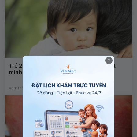
×
Trẻ 2,5 tuổi chưa biết nói, thích chơi một
mình phải làm sao?
Xem thêm