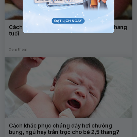
Cách điều trị bệnh viêm da cơ địa trẻ 3 tháng
tuổi
Xem thêm
Cách khắc phục chứng đầy hơi chướng
bụng, ngủ hay trằn trọc cho bé 2,5 tháng?