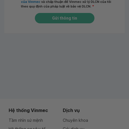
của Vinmec
và chấp thuận để Vinmec xử lý DLCN của tôi
theo quy định của pháp luật về bảo vệ DLCN.
*
Gửi thông tin
Hệ thống Vinmec
Dịch vụ
Tầm nhìn sứ mệnh
Chuyên khoa
Hệ thống cơ sở y tế
Gói dịch vụ