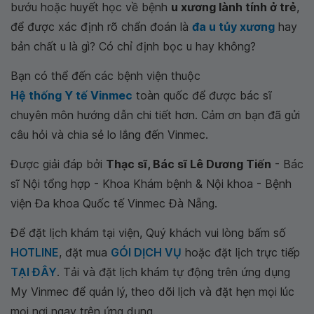
bướu hoặc huyết học về bệnh
u xương lành tính ở trẻ
,
để được xác định rõ chẩn đoán là
đa u tủy xương
hay
bản chất u là gì? Có chỉ định bọc u hay không?
Bạn có thể đến các bệnh viện thuộc
Hệ thống Y tế Vinmec
toàn quốc để được bác sĩ
chuyên môn hướng dẫn chi tiết hơn. Cảm ơn bạn đã gửi
câu hỏi và chia sẻ lo lắng đến Vinmec.
Được giải đáp bởi
Thạc sĩ, Bác sĩ Lê Dương Tiến
- Bác
sĩ Nội tổng hợp - Khoa Khám bệnh & Nội khoa - Bệnh
viện Đa khoa Quốc tế Vinmec Đà Nẵng.
Để đặt lịch khám tại viện, Quý khách vui lòng bấm số
HOTLINE
, đặt mua
GÓI DỊCH VỤ
hoặc đặt lịch trực tiếp
TẠI ĐÂY
. Tải và đặt lịch khám tự động trên ứng dụng
My Vinmec để quản lý, theo dõi lịch và đặt hẹn mọi lúc
mọi nơi ngay trên ứng dụng.