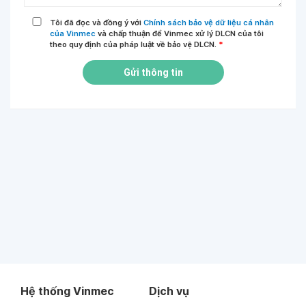
Tôi đã đọc và đồng ý với
Chính sách bảo vệ dữ liệu cá nhân
của Vinmec
và chấp thuận để Vinmec xử lý DLCN của tôi
theo quy định của pháp luật về bảo vệ DLCN.
*
Gửi thông tin
Hệ thống Vinmec
Dịch vụ