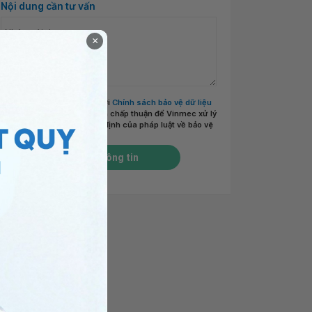
Nội dung cần tư vấn
×
Tôi đã đọc và đồng ý với
Chính sách bảo vệ dữ liệu
cá nhân của Vinmec
và chấp thuận để Vinmec xử lý
DLCN của tôi theo quy định của pháp luật về bảo vệ
DLCN.
*
Gửi thông tin