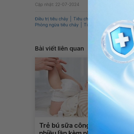
Cập nhật: 22-07-2024
Điều trị tiêu chảy
Tiêu chảy ở trẻ
Rối loạn tiêu
Phòng ngừa tiêu chảy
Tiêu chảy nên truyền dịc
Bài viết liên quan
Trẻ bú sữa công thức đi ngoài
nhiều lần kèm phân nhầy và có