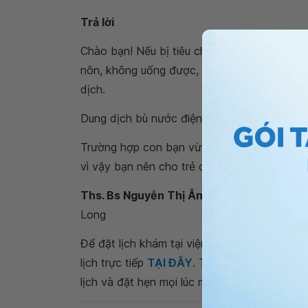
Trả lời
Chào bạn! Nếu bị tiêu chảy nhẹ, bạn nên c
nôn, không uống được, hoặc uống ORS đúng c
dịch.
Dung dịch bù nước điện giải: lactate ringer, na
Trường hợp con bạn vừa nôn, sốt, đại tiện
vì vậy bạn nên cho trẻ đến cơ sở Y tế để khá
Ths. Bs Nguyễn Thị Ân
- Bác sĩ Nhi - Sơ s
Long
Để đặt lịch khám tại viện, Quý khách vui lò
lịch trực tiếp
TẠI ĐÂY
. Tải và đặt lịch khám
lịch và đặt hẹn mọi lúc mọi nơi ngay trên ứn