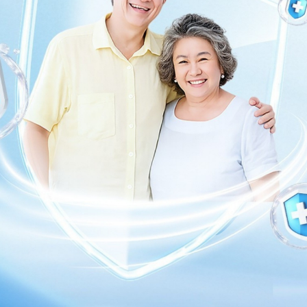
Chia sẻ
 hóa
Tiêu chảy
Triệu chứng tiêu chảy
h gì
Nước bù điện giải oresol
Làm gì nếu trẻ bị tiêu chảy khi
dùng kháng sinh điều trị viêm