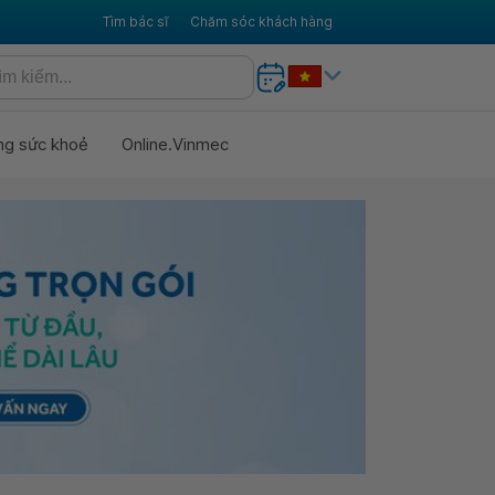
Tìm bác sĩ
Chăm sóc khách hàng
ng sức khoẻ
Online.Vinmec