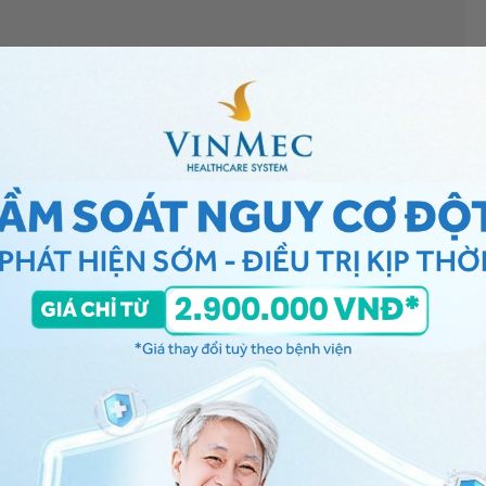
ho bé uống
nước bù điện giải oresol
đúng cách, nếu trẻ
ách mà trẻ vẫn bị tiêu chảy mất nước thì cần truyền
tri clorua 0,9%, bicarbonate natri 1,4%...).
 phân lỏng, cháu đã được uống ORS nhưng trẻ không đỡ
m và điều trị.
inh - Khoa Nhi - Sơ sinh, Bệnh viện ĐKQT Vinmec Hạ
ng bấm số
HOTLINE
, đặt mua
GÓI DỊCH VỤ
hoặc đặt
 tự động trên ứng dụng My Vinmec để quản lý, theo dõi
g dụng.