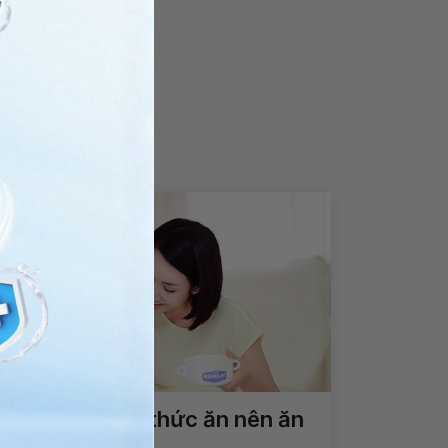
Trẻ bị ngộ độc thức ăn nên ăn
gì?