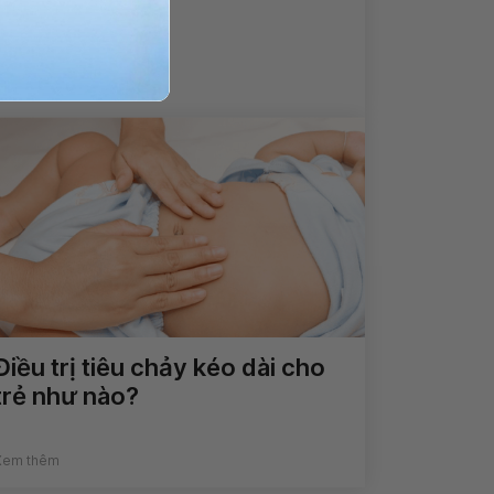
Xem thêm
Điều trị tiêu chảy kéo dài cho
trẻ như nào?
Xem thêm