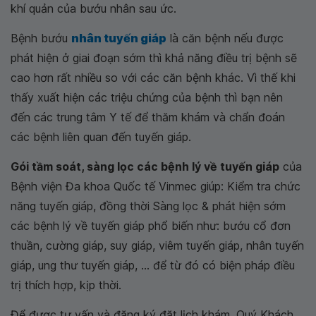
khí quản của bướu nhân sau ức.
Bệnh bướu
nhân tuyến giáp
là căn bệnh nếu được
phát hiện ở giai đoạn sớm thì khả năng điều trị bệnh sẽ
cao hơn rất nhiều so với các căn bệnh khác. Vì thế khi
thấy xuất hiện các triệu chứng của bệnh thì bạn nên
đến các trung tâm Y tế để thăm khám và chẩn đoán
các bệnh liên quan đến tuyến giáp.
Gói tầm soát, sàng lọc các bệnh lý về tuyến giáp
của
Bệnh viện Đa khoa Quốc tế Vinmec giúp: Kiểm tra chức
năng tuyến giáp, đồng thời Sàng lọc & phát hiện sớm
các bệnh lý về tuyến giáp phổ biến như: bướu cổ đơn
thuần, cường giáp, suy giáp, viêm tuyến giáp, nhân tuyến
giáp, ung thư tuyến giáp, ... để từ đó có biện pháp điều
trị thích hợp, kịp thời.
Để được tư vấn và đăng ký đặt lịch khám, Quý Khách