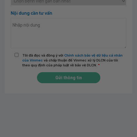
Nội dung cần tư vấn
Tôi đã đọc và đồng ý với
Chính sách bảo vệ dữ liệu cá nhân
của Vinmec
và chấp thuận để Vinmec xử lý DLCN của tôi
theo quy định của pháp luật về bảo vệ DLCN.
*
Gửi thông tin