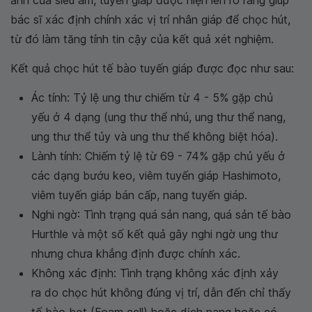
bác sĩ xác định chính xác vị trí nhân giáp để chọc hút,
từ đó làm tăng tính tin cậy của kết quả xét nghiệm.
Kết quả chọc hút tế bào tuyến giáp được đọc như sau:
Ác tính: Tỷ lệ ung thư chiếm từ 4 - 5% gặp chủ
yếu ở 4 dạng (ung thư thể nhú, ung thư thể nang,
ung thư thể tủy và ung thư thể không biệt hóa).
Lành tính: Chiếm tỷ lệ từ 69 - 74% gặp chủ yếu ở
các dạng bướu keo, viêm tuyến giáp Hashimoto,
viêm tuyến giáp bán cấp, nang tuyến giáp.
Nghi ngờ: Tình trạng quá sản nang, quá sản tế bào
Hurthle và một số kết quả gây nghi ngờ ung thư
nhưng chưa khẳng định được chính xác.
Không xác định: Tình trạng không xác định xảy
ra do chọc hút không đúng vị trí, dẫn đến chỉ thấy
tế bào bọt (Foam cell) hoặc dịch nang hoặc có