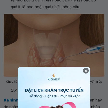
quá ít tế bào hoặc quá nhiều hồng cầu.
×
Chọc hút tế bào giúp chẩn đoán chính xác bệnh bướu nhân tuyến giáp
3.4 Xạ hình tuyến giáp
Xạ hình tuyến giáp
giúp xác định bướu đơn nhân hay
đa nhân mà không giúp xác định kích thước của nhân