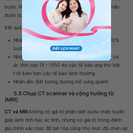
bướu. Ngoài ra, xét nghiệm còn có giá trị trong chẩn
đoán bướu sau xương ức.
Kết quả xét nghiệm được đọc như sau:
Nhân nóng: Tăng bắt chất phóng xạ, gặp ở 10%
bướu nhân đặc
Nhân lạnh: Giảm bắt chất phóng xạ, có nguy cơ
ác tính cao (5 - 15%) do các tế bào ung thư bắt
i-ốt kém hơn các tế bào bình thường
Nhân ấm: Bắt tương đương mô xung quanh
3.5 Chụp CT scanner và cộng hưởng từ
(MRI)
CT và MRI
không có giá trị phân biệt bướu nhân tuyến
giáp lành tính hay ác tinh, nhưng có giá trị trong đánh
giá chính xác mức độ lan tỏa cũng như mức độ chèn ép