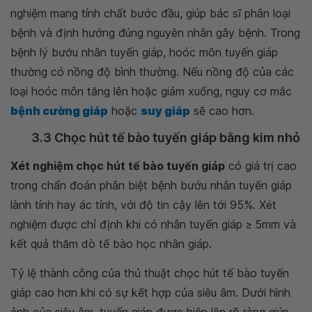
nghiệm mang tính chất bước đầu, giúp bác sĩ phân loại
bệnh và định hướng đúng nguyên nhân gây bệnh. Trong
bệnh lý bướu nhân tuyến giáp, hoóc môn tuyến giáp
thường có nồng độ bình thường. Nếu nồng độ của các
loại hoóc môn tăng lên hoặc giảm xuống, nguy cơ mắc
bệnh cường giáp
hoặc
suy giáp
sẽ cao hơn.
3.3 Chọc hút tế bào tuyến giáp bằng kim nhỏ
Xét nghiệm chọc hút tế bào tuyến giáp
có giá trị cao
trong chẩn đoán phân biệt bệnh bướu nhân tuyến giáp
lành tính hay ác tính, với độ tin cậy lên tới 95%. Xét
nghiệm được chỉ định khi có nhân tuyến giáp ≥ 5mm và
kết quả thăm dò tế bào học nhân giáp.
Tỷ lệ thành công của thủ thuật chọc hút tế bào tuyến
giáp cao hơn khi có sự kết hợp của siêu âm. Dưới hình
ảnh của siêu âm, tuyến giáp được hiện lên rõ ràng giúp