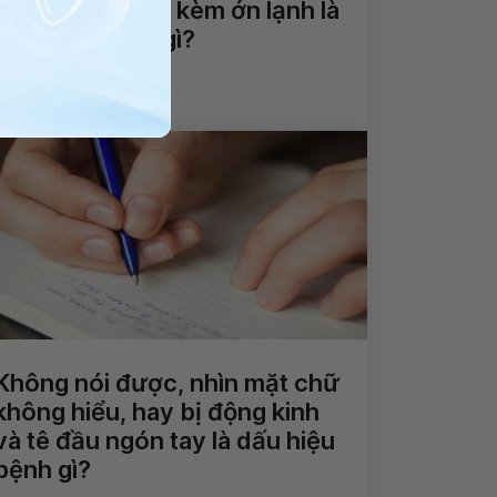
Đau vú, sốt nhẹ kèm ớn lạnh là
dấu hiệu bệnh gì?
Xem thêm
Không nói được, nhìn mặt chữ
không hiểu, hay bị động kinh
và tê đầu ngón tay là dấu hiệu
bệnh gì?