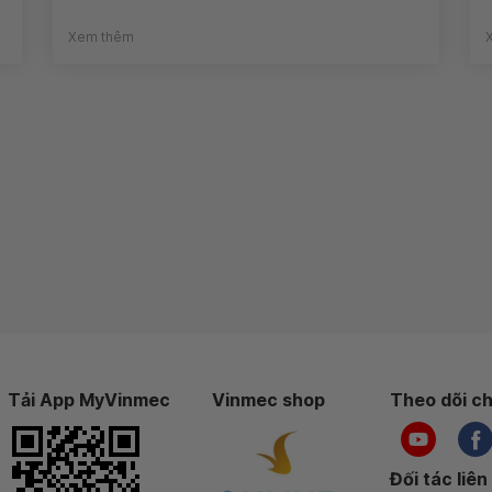
Xem thêm
Tải App MyVinmec
Vinmec shop
Theo dõi ch
Đối tác liên