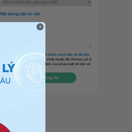
Nội dung cần tư vấn
×
Tôi đã đọc và đồng ý với
Chính sách bảo vệ dữ liệu
cá nhân của Vinmec
và chấp thuận để Vinmec xử lý
DLCN của tôi theo quy định của pháp luật về bảo vệ
DLCN.
*
Gửi thông tin