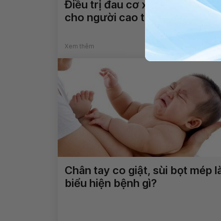
Điều trị đau cơ xương khớp
cho người cao tuổi
Xem thêm
Chân tay co giật, sùi bọt mép l
biểu hiện bệnh gì?