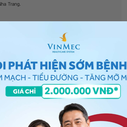
Nha Trang.
 sốt là do bệnh gì?
”, bác sĩ xin giải đáp như sau:
ặp trong các trường hợp như nhiễm lạnh, tác dụng phụ
y giáp, hạ đường huyết, suy dưỡng, rối loạn cảm
ĩ chuyên khoa nội khám, chẩn đoán chính xác nguyên
é.
èm sốt
, bạn có thể đến bệnh viện thuộc
n thêm. Cảm ơn bạn đã tin tưởng và gửi câu hỏi đến
ng bấm số
HOTLINE
, đặt mua
GÓI DỊCH VỤ
hoặc đặt
 tự động trên ứng dụng My Vinmec để quản lý, theo dõi