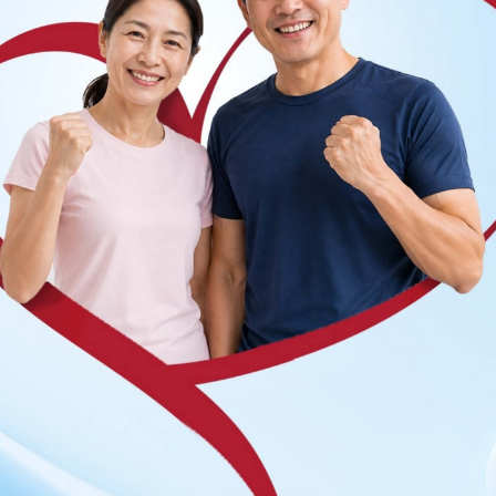
g dụng.
Chia sẻ
Ớn lạnh
Nguyên nhân ớn lạnh