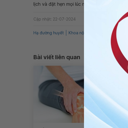
lịch và đặt hẹn mọi lúc mọi nơi ngay trên ứn
Cập nhật: 22-07-2024
Hạ đường huyết
Khoa nội
Nhiễm lạnh
QnA
Bài viết liên quan