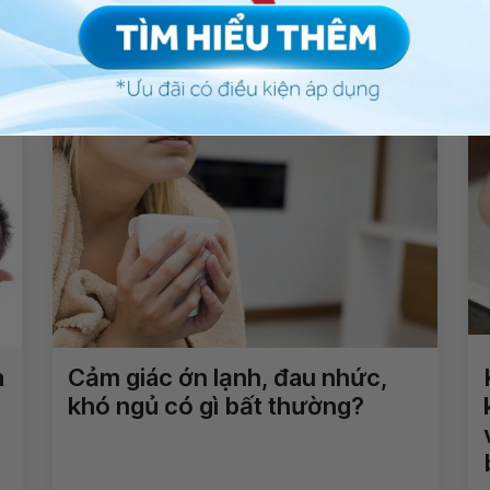
Kiểm soát bệnh tiểu đường
trong 10 phút
Xem thêm
à
Cảm giác ớn lạnh, đau nhức,
khó ngủ có gì bất thường?