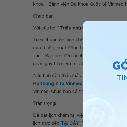
khoa - Bệnh viện Đa khoa Quốc tế Vinmec 
Chào bạn,
Với câu hỏi “
Triệu chứng ớn lạnh không kèm
Triệu chứng ớn lạnh không kèm sốt có thể g
của thuốc, hoạt động ban ngày quá nhiều, su
xúc,...Bạn nên đến bệnh viện để được bác s
nhân gây bệnh và tư vấn điều trị phù hợp nh
Nếu bạn còn thắc mắc về
ớn lạnh không k
Hệ thống Y tế Vinmec
để kiểm tra và tư vấ
Vinmec. Chúc bạn có thật nhiều sức khỏe.
Trân trọng!
Để đặt lịch khám tại viện, Quý khách vui lò
lịch trực tiếp
TẠI ĐÂY
. Tải và đặt lịch khám