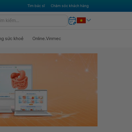
Tìm bác sĩ
Chăm sóc khách hàng
ng sức khoẻ
Online.Vinmec