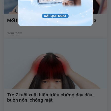
Mối liên quan giữa chóng mặt và huyết áp
Xem thêm
Trẻ 7 tuổi xuất hiện triệu chứng đau đầu,
buồn nôn, chóng mặt