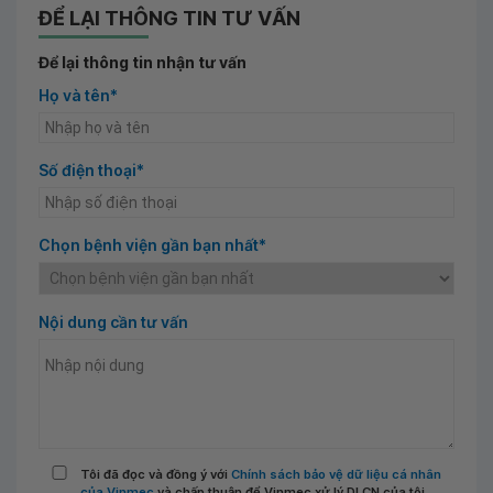
ĐỂ LẠI THÔNG TIN TƯ VẤN
Để lại thông tin nhận tư vấn
Họ và tên*
Số điện thoại*
Chọn bệnh viện gần bạn nhất*
Nội dung cần tư vấn
Tôi đã đọc và đồng ý với
Chính sách bảo vệ dữ liệu cá nhân
của Vinmec
và chấp thuận để Vinmec xử lý DLCN của tôi