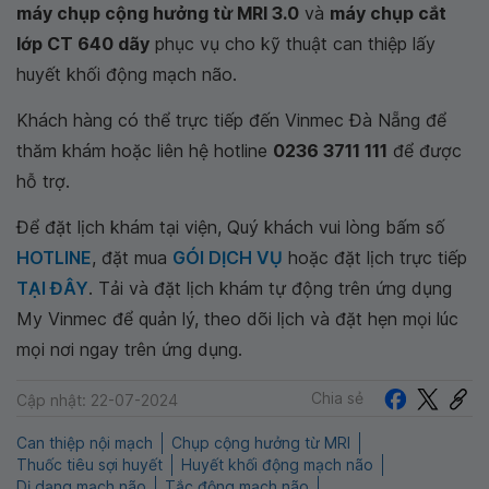
máy chụp cộng hưởng từ MRI 3.0
và
máy chụp cắt
lớp CT 640 dãy
phục vụ cho kỹ thuật can thiệp lấy
huyết khối động mạch não.
Khách hàng có thể trực tiếp đến Vinmec Đà Nẵng để
thăm khám hoặc liên hệ hotline
0236 3711 111
để được
hỗ trợ.
Để đặt lịch khám tại viện, Quý khách vui lòng bấm số
HOTLINE
, đặt mua
GÓI DỊCH VỤ
hoặc đặt lịch trực tiếp
TẠI ĐÂY
. Tải và đặt lịch khám tự động trên ứng dụng
My Vinmec để quản lý, theo dõi lịch và đặt hẹn mọi lúc
mọi nơi ngay trên ứng dụng.
Chia sẻ
Cập nhật: 22-07-2024
Can thiệp nội mạch
Chụp cộng hưởng từ MRI
Thuốc tiêu sợi huyết
Huyết khối động mạch não
Dị dạng mạch não
Tắc động mạch não