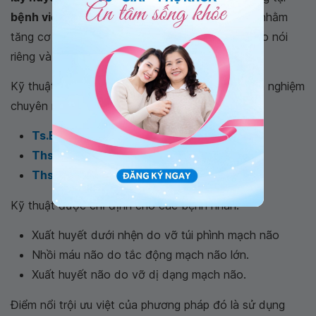
bệnh viện Đa khoa Quốc tế Vinmec Đà Nẵng
nhằm
tăng cơ hội chữa trị cho bệnh nhân nhồi máu não nói
riêng và các bệnh lý về huyết khối nói chung.
Kỹ thuật được thực hiện bởi các bác sĩ giàu kinh nghiệm
chuyên môn:
Ts.Bs Tôn Thất Trí Dũng
Ths.Bs Huỳnh An Thiên
Ths.Bs Nguyễn Thanh Nam
Kỹ thuật được chỉ định cho các bệnh nhân:
Xuất huyết dưới nhện do vỡ túi phình mạch não
Nhồi máu não do tắc động mạch não lớn.
Xuất huyết não do vỡ dị dạng mạch não.
Điểm nổi trội ưu việt của phương pháp đó là sử dụng