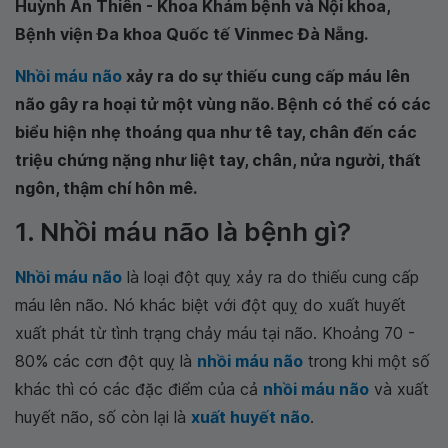
Huỳnh An Thiên - Khoa Khám bệnh và Nội khoa,
Bệnh viện Đa khoa Quốc tế Vinmec Đà Nẵng.
Nhồi máu não
xảy ra do sự thiếu cung cấp máu lên
não gây ra hoại tử một vùng não. Bệnh có thể có các
biểu hiện nhẹ thoáng qua như tê tay, chân đến các
triệu chứng nặng như liệt tay, chân, nửa người, thất
ngôn, thậm chí hôn mê.
1. Nhồi máu não là bệnh gì?
Nhồi máu não
là loại đột quỵ xảy ra do thiếu cung cấp
máu lên não. Nó khác biệt với đột quỵ do xuất huyết
xuất phát từ tình trạng chảy máu tại não. Khoảng 70 -
80% các cơn đột quỵ là
nhồi máu não
trong khi một số
khác thì có các đặc điểm của cả
nhồi máu não
và xuất
huyết não, số còn lại là
xuất huyết não
.