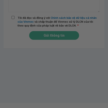
Tôi đã đọc và đồng ý với
Chính sách bảo vệ dữ liệu cá nhân
của Vinmec
và chấp thuận để Vinmec xử lý DLCN của tôi
theo quy định của pháp luật về bảo vệ DLCN.
*
Gửi thông tin