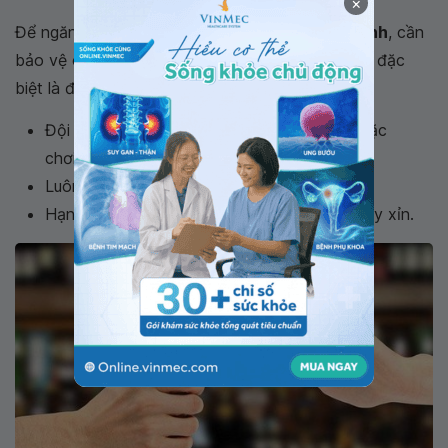
×
Để ngăn ngừa
máu tụ ngoài màng cứng cấp tính
, cần
bảo vệ chính mình khỏi những chấn thương đầu, đặc
biệt là đối với trẻ nhỏ:
Đội mũ bảo hiểm và đồ bảo hộ khi lái xe hoặc
chơi thể thao;
Luôn thắt dây an toàn khi ngồi trên xe;
Hạn chế tối đa việc uống bia rượu dễ gây say xỉn.