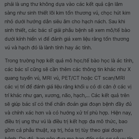
phải là ung thư không dựa vào các kết quả cận lâm
sàng như sinh thiết lõi kim tổn thương vú, chọc hút kim
nhỏ dưới hướng dẫn siêu âm cho hạch nách. Sau khi
sinh thiết, các bác sĩ giải phẫu bệnh sẽ xem mô/tế bào
dưới kính hiển vi để đánh giá xem liệu rằng tổn thương
vú và hạch đó là lành tính hay ác tính.
Trong trường hợp kết quả mô học/tế bào học là ác tính,
các bác sĩ cũng sẽ cần thêm các thông tin khác như X
quang tuyến vú, MRI vú, PET/CT hoặc CT scan/MRI
các vị trí để đánh giá liệu rằng khối u có di căn ở các vị
trí khác như gan, xương, não, hạch,... Các kết quả trên
sẽ giúp bác sĩ có thể chẩn đoán giai đoạn bệnh đầy đủ
và chính xác hơn và có hướng xử trí phù hợp. Hiện nay,
điều trị ung thư vú là điều trị kết hợp đa mô thức, bao
gồm cả phẫu thuật, xạ trị, hóa trị tùy theo giai đoạn
bệnh. Do đó, bạn nên đưa mẹ bạn đến các cơ sở uy tín