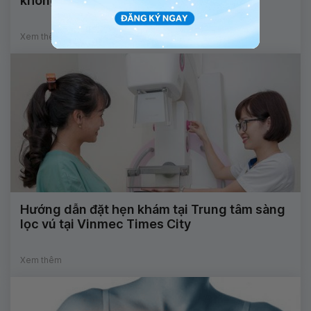
không?
Xem thêm
Hướng dẫn đặt hẹn khám tại Trung tâm sàng
lọc vú tại Vinmec Times City
Xem thêm