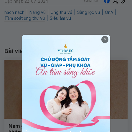
Chia sẻ
Cập nhật: 22-07-2024
hạch nách
Nang vú
Ung thư vú
Sàng lọc vú
QnA
Tầm soát ung thư vú
Siêu âm vú
×
Bài viết liên quan
Nam giới nổi khối u ở vú có nguy hiểm