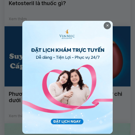
Ketosteril là thuốc gì?
Xem thêm
×
Phương pháp điều trị suy thận và hoại tử chi
dưới là gì?
Xem thêm