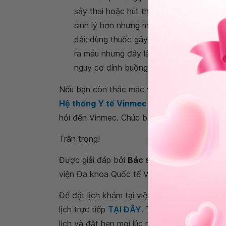
sảy thai hoặc hút thai. Mỗi phương pháp
sinh lý hơn nhưng mất nhiều thời gian hơn
dài; dùng thuốc gây sảy thai rút ngắn thời
ra máu nhưng đây là thủ thuật can thiệ
nguy cơ dính buồng tử cung sau thủ thuậ
Nếu bạn còn thắc mắc về
túi thai không có
Hệ thống Y tế Vinmec
để kiểm tra và tư vấ
hỏi đến Vinmec. Chúc bạn có thật nhiều sức
Trân trọng!
Được giải đáp bởi
Bác sĩ nội trú, Thạc sĩ 
viện Đa khoa Quốc tế Vinmec Times City.
Để đặt lịch khám tại viện, Quý khách vui lò
lịch trực tiếp
TẠI ĐÂY
. Tải và đặt lịch khám
lịch và đặt hẹn mọi lúc mọi nơi ngay trên ứn