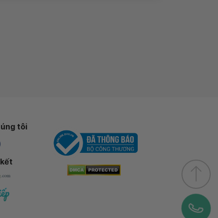
úng tôi
 kết