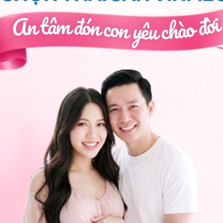
 có ưu nhược điểm riêng. Chờ đợi sảy thai tự nhiên
, tâm lý lo lắng, đôi khi gây tình trạng ra máu kéo
 gian chờ đợi; hút thai thời gian ngắn, giảm thời gian
p, có các nguy cơ như thủng buồng tử cung hoặc có
t.
 phôi
, bạn có thể đến bệnh viện thuộc
n thêm bạn nhé. Cảm ơn bạn đã tin tưởng và gửi câu
 khỏe.
Nguyễn Thị Tâm Lý
- Trung tâm hỗ trợ sinh sản - Bệnh
ng bấm số
HOTLINE
, đặt mua
GÓI DỊCH VỤ
hoặc đặt
 tự động trên ứng dụng My Vinmec để quản lý, theo dõi
g dụng.