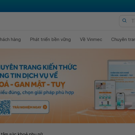
hách hàng
Phát triển bền vững
Về Vinmec
Chuyên tra
 tâm sức khoẻ phụ nữ