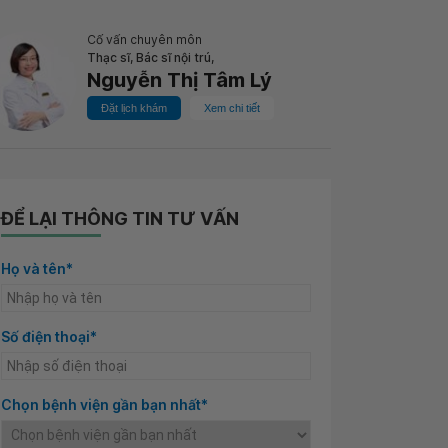
Cố vấn chuyên môn
Thạc sĩ, Bác sĩ nội trú,
Nguyễn Thị Tâm Lý
Đặt lịch khám
Xem chi tiết
ĐỂ LẠI THÔNG TIN TƯ VẤN
Họ và tên*
Số điện thoại*
Chọn bệnh viện gần bạn nhất*