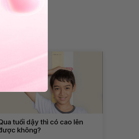
Qua tuổi dậy thì có cao lên
được không?