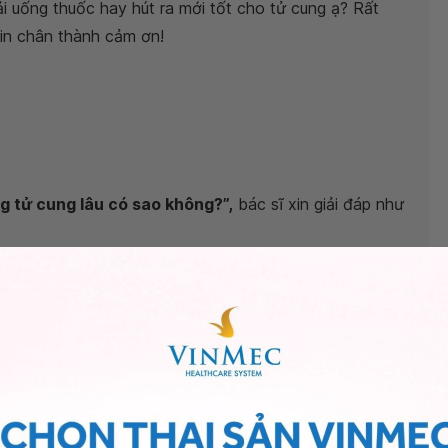
ải uống thuốc hay hút ra mới tốt cho tử cung ạ? Rất
in chân thành cảm ơn!
ng tử cung lâu có sao không?”,
bác sĩ xin giải đáp như
trứng đã được thụ tinh và làm tổ vào buồng tử cung
 phôi thai bên trong. Mặc dù phôi thai không hề tồn
thai kỳ là hCG. Vì vậy khi xét nghiệm máu hoặc dùng
ai dương tính. Người phụ nữ cũng sẽ gặp phải các
 Nguyên nhân thường gặp nhất của tình trạng này là
.
kỳ như: Chờ đợi
sảy thai tự nhiên
, dùng thuốc gây