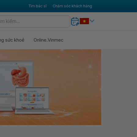
Tìm bác sĩ
Chăm sóc khách hàng
ng sức khoẻ
Online.Vinmec