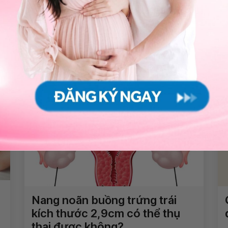
Chia sẻ
Sản phụ khoa và hỗ trợ sinh sản
QnA
Sảy thai tự nhiên
Nang noãn buồng trứng trái
kích thước 2,9cm có thể thụ
thai được không?