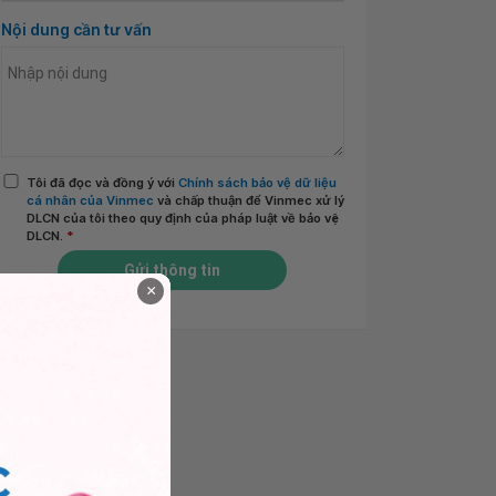
Nội dung cần tư vấn
Tôi đã đọc và đồng ý với
Chính sách bảo vệ dữ liệu
cá nhân của Vinmec
và chấp thuận để Vinmec xử lý
DLCN của tôi theo quy định của pháp luật về bảo vệ
DLCN.
*
Gửi thông tin
×