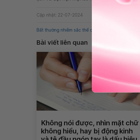
Cập nhật: 22-07-2024
Bất thường nhiễm sắc thể của phôi.
Trứng trống
Bài viết liên quan
Không nói được, nhìn mặt chữ
không hiểu, hay bị động kinh
và tê đầu ngón tay là dấu hiệu