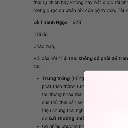
thai tự nhiên hay không hay bắt buộc tôi ph
mong được sự phản hồi của bệnh viện. Tôi x
Lê Thanh Ngọc
(1978)
Trả lời
Chào bạn,
Với câu hỏi
“Túi thai không có phôi để tro
sau:
Trứng trống
(trứng rỗng) là tình trạng 
phát triển thành túi thai nhưng không có
tại nhưng nhau thai vẫn tạo ra hormone 
que thử thai vẫn sẽ cho kết quả mang th
triệu chứng thai nghén như bình thường.
do
bất thường nhiễm sắc thể của phôi
Có nhiều phương pháp để kết thúc thai 