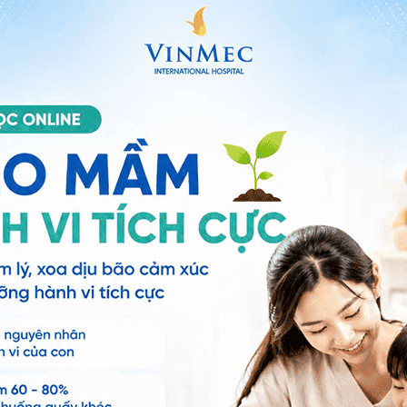
rong đó:
ay gặp nhất, chiếm khoảng 40% các khối u nang
các mạch máu tăng sinh hình lược, hay có các nhú
ững dấu hiệu nghi ngờ ung thư hóa.
oảng 20% các khối u buồng trứng.
g 25% các khối u buồng trứng.
mạc tử cung là lớp màng trong của tử cung, gồm 2
chu kỳ kinh nguyệt, trong quá trình mang thai và khi
tử cung phát triển ngay trên bề mặt buồng trứng, gây
ường gây đau, dính nhiều làm
tắc vòi trứng
gây vô
g trứng