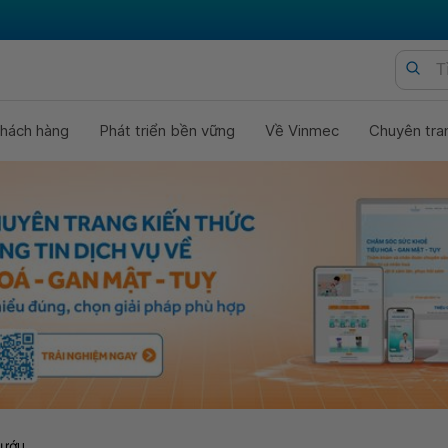
hách hàng
Phát triển bền vững
Về Vinmec
Chuyên tra
bướu