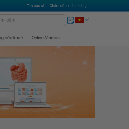
Tìm bác sĩ
Chăm sóc khách hàng
ng sức khoẻ
Online.Vinmec