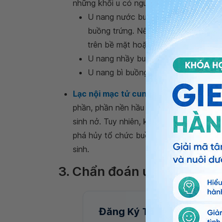
những khối u có nguy cơ ung thư hóa. T
U nang nước buồng trứng là dạng h
buồng trứng. Nếu trên bề mặt u có 
trên bề mặt hoặc trong lòng u là nh
U nang nhầy buồng trứng: Chiếm kh
U nang bì buồng trứng: Chiếm khoản
Lạc nội mạc tử cung dạng u nang:
Nội 
phần, phần nền hầu như không thay theo 
sinh nở. Tuy nhiên, khi tổ chức nội mạc 
phá hủy tổ chức buồng trứng lành. U th
sinh.
3. Chẩn đoán u nang buồn
Đăng Ký Tư Vấn