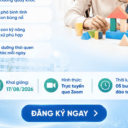
 hệ tư vấn trong 24 giờ.
Số điện thoại
*
ảo vệ dữ liệu cá nhân của Vinmec và chấp thuận để
nh của pháp luật về bảo vệ DLCN.
Đăng Ký