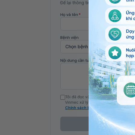
Để lại thông tin, bác sĩ Vinmec sẽ liên
Họ và tên
*
Bệnh viện
Nội dung cần tư vấn
Tôi đã đọc và đồng ý với Chính sách b
Vinmec xử lý DLCN của tôi theo quy đị
Chính sách bảo mật