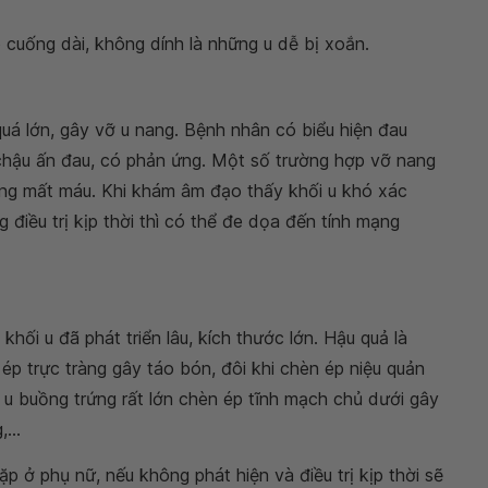
ó cuống dài, không dính là những u dễ bị xoắn.
quá lớn, gây vỡ u nang. Bệnh nhân có biểu hiện đau
ố chậu ấn đau, có phản ứng. Một số trường hợp vỡ nang
ng mất máu. Khi khám âm đạo thấy khối u khó xác
 điều trị kịp thời thì có thể đe dọa đến tính mạng
hối u đã phát triển lâu, kích thước lớn. Hậu quả là
ép trực tràng gây táo bón, đôi khi chèn ép niệu quản
 u buồng trứng rất lớn chèn ép tĩnh mạch chủ dưới gây
...
p ở phụ nữ, nếu không phát hiện và điều trị kịp thời sẽ