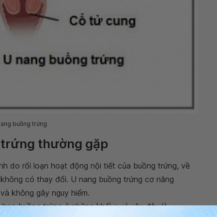
nang buồng trứng
 trứng thường gặp
nh do rối loạn hoạt động nội tiết của buồng trứng, về
 không có thay đổi. U nang buồng trứng cơ năng
t và không gây nguy hiểm.
 học buồng trứng ở những khối u, vì vậy đây là