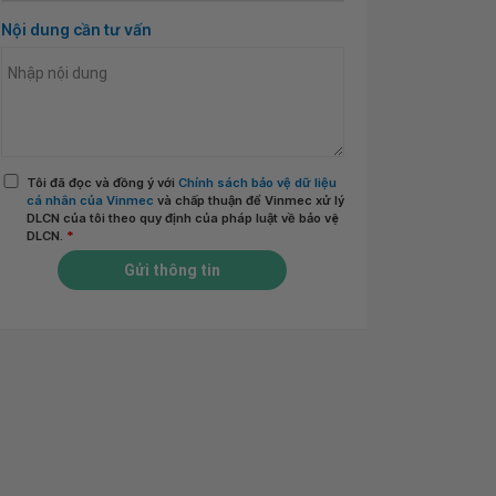
Nội dung cần tư vấn
Tôi đã đọc và đồng ý với
Chính sách bảo vệ dữ liệu
cá nhân của Vinmec
và chấp thuận để Vinmec xử lý
DLCN của tôi theo quy định của pháp luật về bảo vệ
DLCN.
*
Gửi thông tin