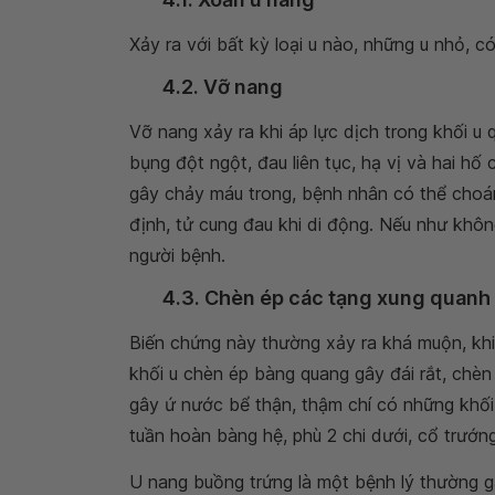
Xảy ra với bất kỳ loại u nào, những u nhỏ, c
4.2. Vỡ nang
Vỡ nang xảy ra khi áp lực dịch trong khối u 
bụng đột ngột, đau liên tục, hạ vị và hai h
gây chảy máu trong, bệnh nhân có thể choá
định, tử cung đau khi di động. Nếu như không
người bệnh.
4.3. Chèn ép các tạng xung quanh
Biến chứng này thường xảy ra khá muộn, khi k
khối u chèn ép bàng quang gây đái rắt, chèn 
gây ứ nước bể thận, thậm chí có những khối
tuần hoàn bàng hệ, phù 2 chi dưới, cổ trướng,
U nang buồng trứng là một bệnh lý thường gặ