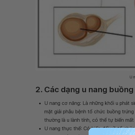
U 
2. Các dạng u nang buồng
U nang cơ năng: Là những khối u phát si
mặt giải phẫu bệnh tổ chức buồng trứng
thường là u lành tính, có thể tự biến mấ
U nang thực thể: Có biến đổi về tổ chức