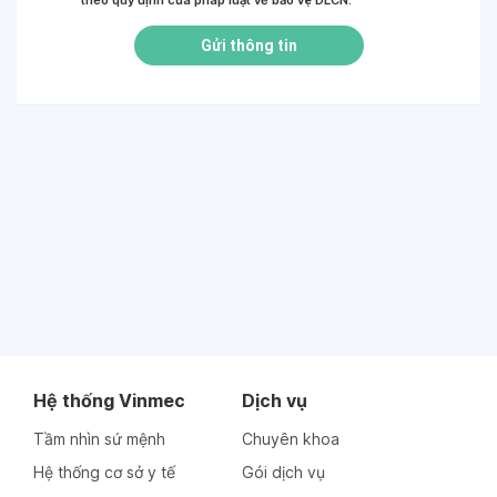
theo quy định của pháp luật về bảo vệ DLCN.
*
Gửi thông tin
Hệ thống Vinmec
Dịch vụ
Tầm nhìn sứ mệnh
Chuyên khoa
Hệ thống cơ sở y tế
Gói dịch vụ