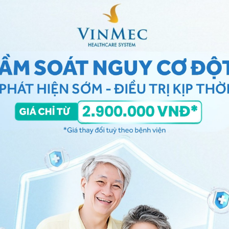
là là xét nghiệm nhằm chẩn đoán u bệnh
u tủy thượng
giá nồng độ một nhóm hormon trong nước tiểu bao gồm
và dopamine. Những hormone này được gọi chung là
nh, điển hình như là não và
tuyến thượng thận
. Vai trò
lý tốt cho cơ thể khi đối mặt với các tình huống sang
ấn công hoặc đe dọa đến tính mạng).
ợc phân hủy ra thành axit vanillylmandelic (VMA),
ất phân hủy này sẽ được đào thải ra qua nước tiểu.
cũng có vai trò đo lượng VMA, metanephrine, và
a các
catecholamin trong máu.