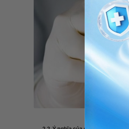
Nước tiểu được sử 
2.2. Ý nghĩa của chỉ số catechola