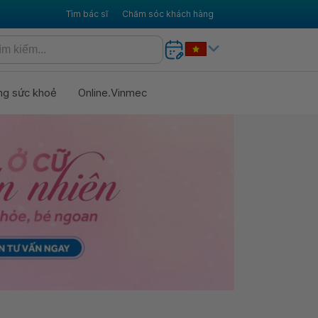
Tìm bác sĩ
Chăm sóc khách hàng
ng sức khoẻ
Online.Vinmec