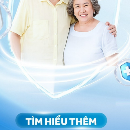
dụng làm xét nghiệm catecholamin
min