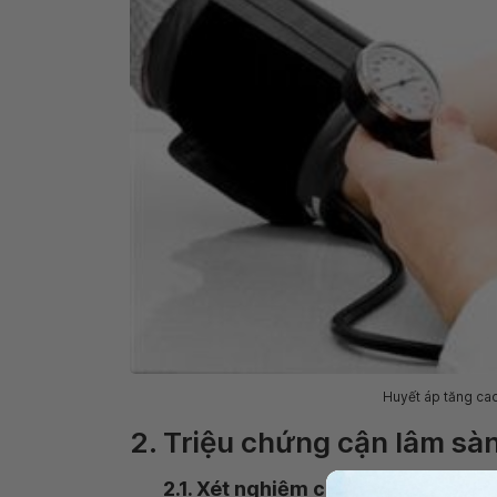
Huyết áp tăng cao
2. Triệu chứng cận lâm sà
2.1. Xét nghiệm catecholamin tron