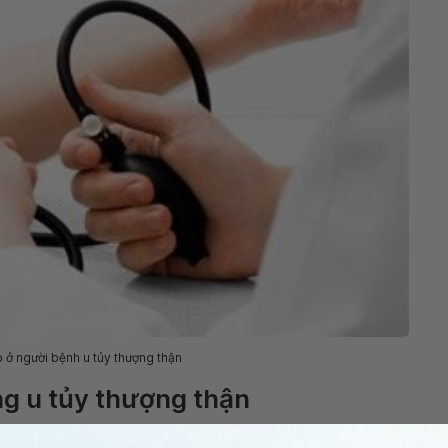
 ở người bệnh u tủy thượng thận
ng u tủy thượng thận
g chẩn đoán u tủy thượng thận