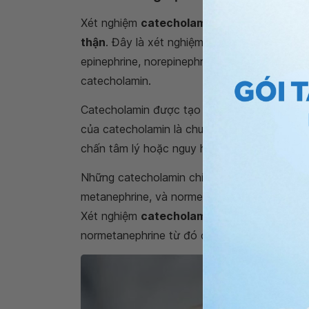
Xét nghiệm
catecholamin trong nước tiểu
thận
. Đây là xét nghiệm nhằm đo và đánh 
epinephrine, norepinephrine, metanephrine 
catecholamin.
Catecholamin được tạo ra từ các mô thần ki
của catecholamin là chuẩn bị trạng thái tâm 
chấn tâm lý hoặc nguy hiểm (ví dụ như bị t
Những catecholamin chính trong cơ thể sẽ đư
metanephrine, và normetanephrine. Những ch
Xét nghiệm
catecholamin trong nước tiểu
normetanephrine từ đó đánh giá mức độ củ