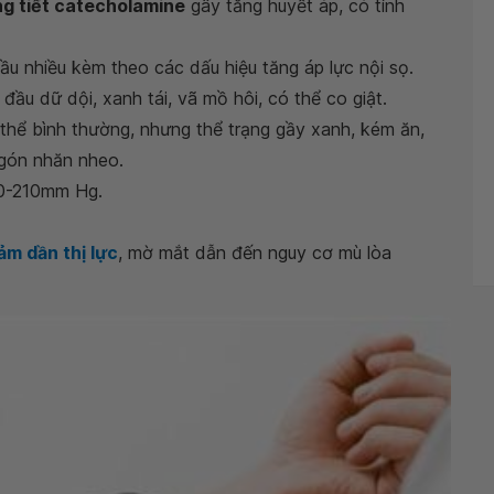
ng tiết catecholamine
gây tăng huyết áp, có tính
ầu nhiều kèm theo các dấu hiệu tăng áp lực nội sọ.
đầu dữ dội, xanh tái, vã mồ hôi, có thể co giật.
thể bình thường, nhưng thể trạng gầy xanh, kém ăn,
ngón nhăn nheo.
20-210mm Hg.
ảm dần thị lực
, mờ mắt dẫn đến nguy cơ mù lòa