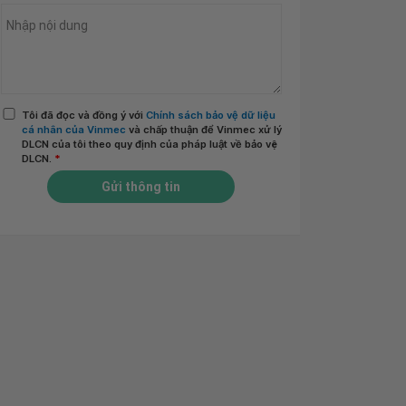
Tôi đã đọc và đồng ý với
Chính sách bảo vệ dữ liệu
cá nhân của Vinmec
và chấp thuận để Vinmec xử lý
DLCN của tôi theo quy định của pháp luật về bảo vệ
DLCN.
*
Gửi thông tin