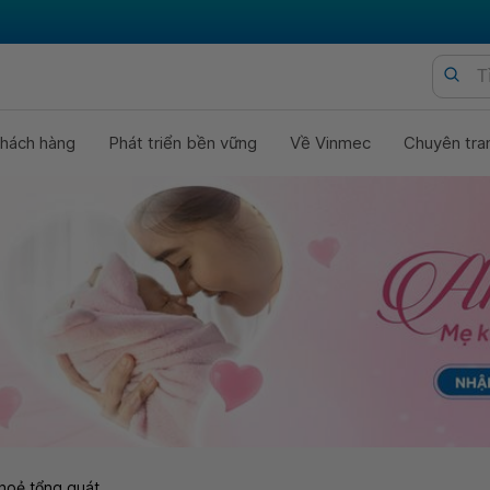
hách hàng
Phát triển bền vững
Về Vinmec
Chuyên tra
hoẻ tổng quát