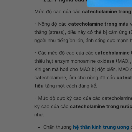
Mức độ cao của các
catecholamine trong
- Nồng độ các
catecholamine trong máu
v
thẳng (stress), điều này có thể bị cảm ứng 
ngoài như tiếng ồn lớn, ánh sáng cực mạnh 
- Các mức độ cao của các c
atecholamine 
thiếu hụt enzym monoamine oxidase (MAO), 
Khi gen mã hoá cho MAO bị đột biến, MAO 
catecholamine, làm cho nồng độ các
catec
tiểu
tăng một cách đáng kể.
- Mức độ cực kỳ cao của các catecholamine
kỳ cao của các
catecholamine trong nước
như:
Chấn thương
hệ thần kinh trung ương
d