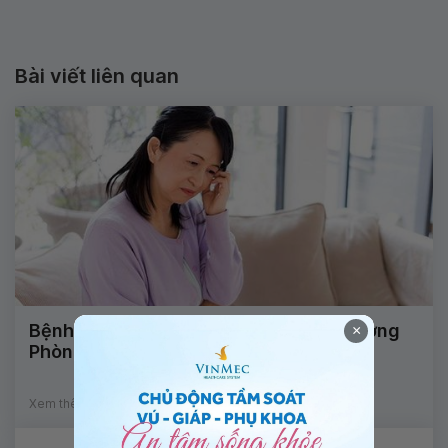
Bài viết liên quan
Bệnh viện Vinmec Central Park khai trương
×
Phòng khám Tiền mãn kinh
Xem thêm