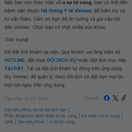
Nếu bạn còn thắc mắc về
u xơ tử cung
, bạn có thể đến
bệnh viện thuộc
Hệ thống Y tế Vinmec
để kiểm tra và
tư vấn thêm. Cảm ơn bạn đã tin tưởng và gửi câu hỏi
đến Vinmec. Chúc bạn có thật nhiều sức khỏe.
Trân trọng!
Để đặt lịch khám tại viện, Quý khách vui lòng bấm số
HOTLINE
, đặt mua
GÓI DỊCH VỤ
hoặc đặt lịch trực tiếp
TẠI ĐÂY
. Tải và đặt lịch khám tự động trên ứng dụng
My Vinmec để quản lý, theo dõi lịch và đặt hẹn mọi lúc
mọi nơi ngay trên ứng dụng.
Chia sẻ
Cập nhật: 22-07-2024
Sản phụ khoa và hỗ trợ sinh sản
Phẫu thuật bóc tách nhân xơ tử cung
Đa nhân xơ tử cung
QnA
Sản phụ khoa
U xơ tử cung