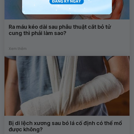
Ra máu kéo dài sau phẫu thuật cắt bỏ tử
cung thì phải làm sao?
Xem thêm
Bị di lệch xương sau bó lá cố định có thể mổ
được không?