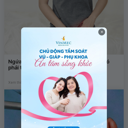
×
Ngứa vùng kín thèm theo nhiều khí hư có
phải triệu chứng ung thư cổ tử cung?
Xem thêm