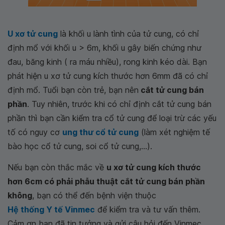
U xơ tử cung
là khối u lành tình của tử cung, có chỉ
định mổ với khối u > 6m, khối u gây biến chứng như
đau, băng kinh ( ra máu nhiều), rong kinh kéo dài. Bạn
phát hiện u xơ tử cung kích thước hơn 6mm đã có chỉ
định mổ. Tuổi bạn còn trẻ, bạn nên
cắt tử cung bán
phần
. Tuy nhiên, trước khi có chỉ định cắt tử cung bán
phần thì bạn cần kiểm tra cổ tử cung để loại trừ các yếu
tố có nguy cơ
ung thư cổ tử cung
(làm xét nghiệm tế
bào học cổ tử cung, soi cổ tử cung,...).
Nếu bạn còn thắc mắc về
u xơ tử cung kích thước
hơn 6cm có phải phẫu thuật cắt tử cung bán phần
không
, bạn có thể đến bệnh viện thuộc
Hệ thống Y tế Vinmec
để kiểm tra và tư vấn thêm.
Cảm ơn bạn đã tin tưởng và gửi câu hỏi đến Vinmec.