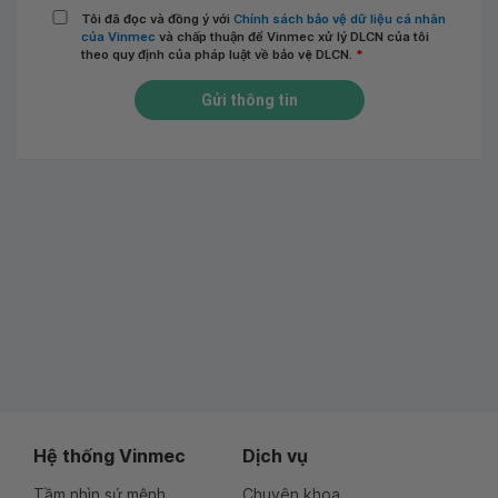
Tôi đã đọc và đồng ý với
Chính sách bảo vệ dữ liệu cá nhân
của Vinmec
và chấp thuận để Vinmec xử lý DLCN của tôi
theo quy định của pháp luật về bảo vệ DLCN.
*
Gửi thông tin
Hệ thống Vinmec
Dịch vụ
Tầm nhìn sứ mệnh
Chuyên khoa