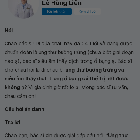
Lê Hồng Liên
Đặt lịch khám
Xem chi tiết
Hỏi
Chào bác sĩ! Dì của cháu nay đã 54 tuổi và đang được
chuẩn đoán là ung thư buồng trứng (chưa biết giai đoạn
nào ạ), bác sĩ siêu âm thấy dịch trong ổ bụng ạ. Bác sĩ
cho cháu hỏi là dì cháu bị
ung thư buồng trứng và
siêu âm thấy dịch trong ổ bụng có thể trị hết được
không
ạ? Vì gia đình giờ rất lo ạ. Mong bác sĩ tư vấn,
cháu cảm ơn!
Câu hỏi ẩn danh
Trả lời
Chào bạn, bác sĩ xin được giải đáp câu hỏi: “
Ung thư