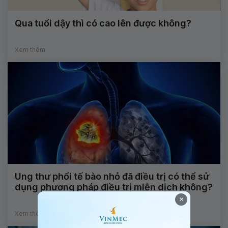
Qua tuổi dậy thì có cao lên được không?
Xem thêm
Ung thư phổi tế bào nhỏ đã điều trị có thể sử
dụng phương pháp điều trị miễn dịch không?
×
Xem thêm