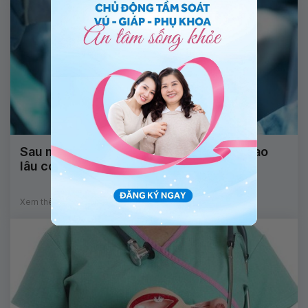
Sau mổ nội soi bóc u bì 2 buồng trứng bao
lâu có thể mang thai được?
Xem thêm