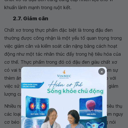
khuẩn lành mạnh trong ruột kết.
2.7. Giảm cân
Chất xơ trong thực phẩm đặc biệt là trong đậu đen
thường được công nhận là một yếu tố quan trọng trong
việc giảm cân và kiểm soát cân nặng bằng cách hoạt
động như một tác nhân thúc đẩy trong hệ tiêu hóa của
cơ thể. Thực phẩm trong đó có đậu đen giàu chất xơ
có vai trò làm tăng cảm giác no sau khi ăn và giảm sự
×
thèm ăn, khiến mọi người cảm thấy no lâu hơn so với
việc sử dụng các loại sản phẩm khác. Do đó làm giảm
lượng calo tổng thể.
Nhiều nghiên cứu đã gợi ý rằng việc tăng cường tiêu thụ
các loại thực phẩm thực vật như đậu đen làm giảm nguy
cơ béo phì, tiểu đường, bệnh tim và tỷ lệ tử vong nói