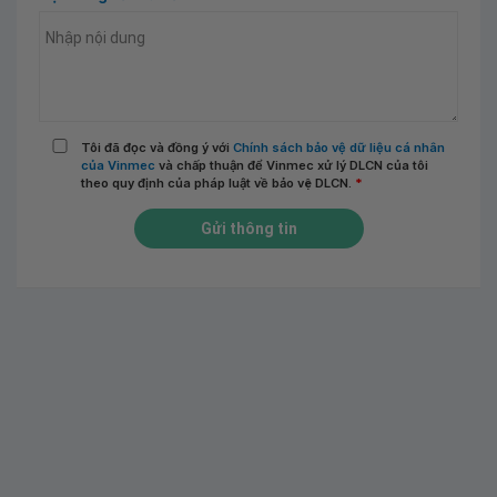
Tôi đã đọc và đồng ý với
Chính sách bảo vệ dữ liệu cá nhân
của Vinmec
và chấp thuận để Vinmec xử lý DLCN của tôi
theo quy định của pháp luật về bảo vệ DLCN.
*
Gửi thông tin