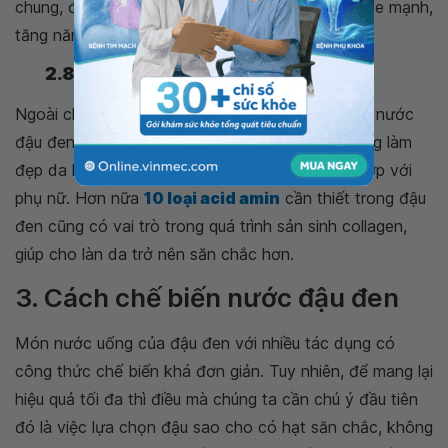
chung, đồng thời thúc đẩy làn da và mái tóc khỏe mạnh,
tăng năng lượng và giảm tổng trọng lượng.
2.8. Làm đẹp da
Ngoài chức năng sử dụng đậu đen làm thuốc thì nước
đậu đen được dùng như một món ăn có tác dụng làm
đẹp da hiệu quả. Đây có lẽ là món ăn khá phù hợp với
phụ nữ. Hơn nữa
10 loại acid amin
cần thiết trong đậu
đen cũng có vai trò trong quá trình sản sinh collagen,
giúp cho làn da trở nên săn chắc hơn.
3. Cách chế biến nước đậu đen
Món nước uống của đậu đen với nhiều tác dụng có
công thức chế biến khá đơn giản. Tuy nhiên, để mang lại
hiệu quả tối đa thì điều mà chúng ta cần chú ý đầu tiên
đó là việc lựa chọn đậu sao cho có hạt săn chắc, không