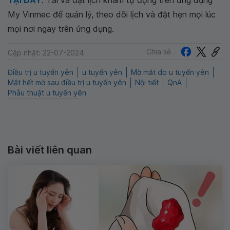
TẠI ĐÂY
. Tải và đặt lịch khám tự động trên ứng dụng
My Vinmec để quản lý, theo dõi lịch và đặt hẹn mọi lúc
mọi nơi ngay trên ứng dụng.
Chia sẻ
Cập nhật: 22-07-2024
Điều trị u tuyến yên
u tuyến yên
Mờ mắt do u tuyến yên
Mắt hết mờ sau điều trị u tuyến yên
Nội tiết
QnA
Phẫu thuật u tuyến yên
Bài viết liên quan