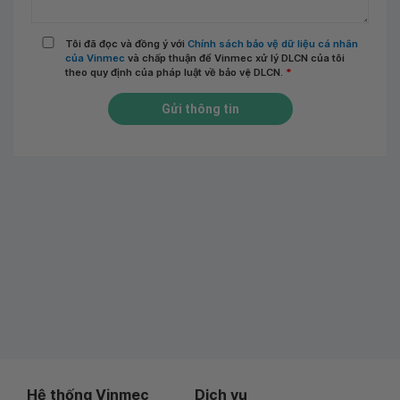
Tôi đã đọc và đồng ý với
Chính sách bảo vệ dữ liệu cá nhân
của Vinmec
và chấp thuận để Vinmec xử lý DLCN của tôi
theo quy định của pháp luật về bảo vệ DLCN.
*
Gửi thông tin
Hệ thống Vinmec
Dịch vụ