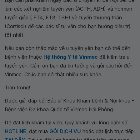
Bạn cần phải khám ngay bác sĩ chuyên khoa Nội tiết để
làm các xét nghiệm tuyến yên (ACTH, ADH) và hormon
tuyến giáp ( FT4, FT3, TSH) và tuyến thượng thận
(Cortisol) để các bác sĩ tư vấn cho bạn hướng điều trị
tốt nhất.
Nếu bạn còn thắc mắc về u tuyến yên bạn có thể đến
bệnh viện thuộc
Hệ thống Y tế Vinmec
để kiểm tra u
tuyến yên. Cảm ơn bạn đã tin tưởng và gửi câu hỏi đến
Vinmec. Chúc bạn có thật nhiều sức khỏe.
Trân trọng!
Được giải đáp bởi Bác sĩ Khoa Khám bệnh & Nội khoa -
Bệnh viện Đa khoa Quốc tế Vinmec Hải Phòng.
Để đặt lịch khám tại viện, Quý khách vui lòng bấm số
HOTLINE
, đặt mua
GÓI DỊCH VỤ
hoặc đặt lịch trực tiếp