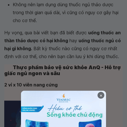
Không nên lạm dụng dùng thuốc ngủ thảo dược
trong thời gian quá dài, vì cũng có nguy cơ gây hại
cho cơ thể.
Hy vọng, qua bài viết bạn đã biết được
uống thuốc an
thần thảo dược có hại không
hay
uống thuốc ngủ có
hại gì không.
Bất kỳ thuốc nào cũng có nguy cơ nhất
định với cơ thể, cho nên bạn cần lưu ý khi dùng thuốc.
Thực phẩm bảo vệ sức khỏe AnQ - Hỗ trợ
giấc ngủ ngon và sâu
2 vỉ x 10 viên nang cứng
×