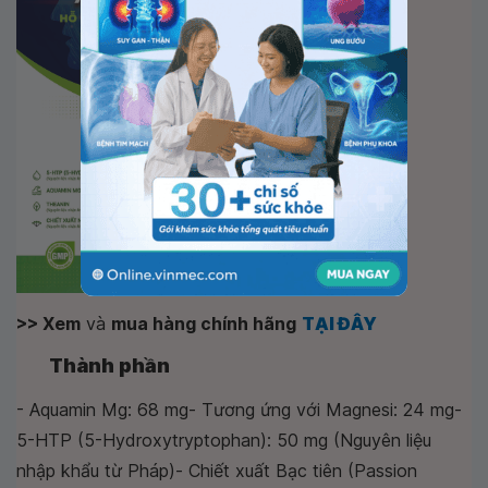
>> Xem
và
mua hàng chính hãng
TẠI ĐÂY
Thành phần
- Aquamin Mg: 68 mg- Tương ứng với Magnesi: 24 mg-
5-HTP (5-Hydroxytryptophan): 50 mg (Nguyên liệu
nhập khẩu từ Pháp)- Chiết xuất Bạc tiên (Passion