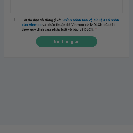
Tôi đã đọc và đồng ý với
Chính sách bảo vệ dữ liệu cá nhân
của Vinmec
và chấp thuận để Vinmec xử lý DLCN của tôi
theo quy định của pháp luật về bảo vệ DLCN.
*
Gửi thông tin