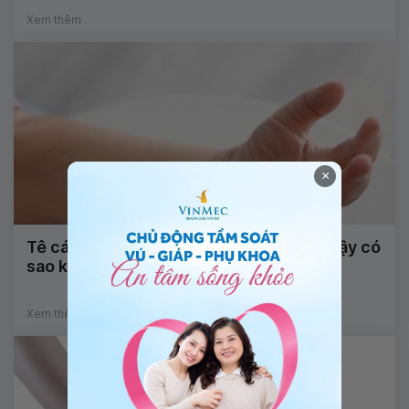
Xem thêm
×
Tê cánh tay kèm đau gót chân khi ngủ dậy có
sao không?
Xem thêm