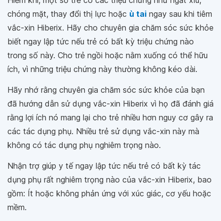
Hiếm khi, một số trẻ có các triệu chứng như ngất xỉu,
chóng mặt, thay đổi thị lực hoặc
ù tai
ngay sau khi tiêm
vắc-xin Hiberix. Hãy cho chuyên gia chăm sóc sức khỏe
biết ngay lập tức nếu trẻ có bất kỳ triệu chứng nào
trong số này. Cho trẻ ngồi hoặc nằm xuống có thể hữu
ích, vì những triệu chứng này thường không kéo dài.
Hãy nhớ rằng chuyên gia chăm sóc sức khỏe của bạn
đã hướng dẫn sử dụng vắc-xin Hiberix vì họ đã đánh giá
rằng lợi ích nó mang lại cho trẻ nhiều hơn nguy cơ gây ra
các tác dụng phụ. Nhiều trẻ sử dụng vắc-xin này mà
không có tác dụng phụ nghiêm trọng nào.
Nhận trợ giúp y tế ngay lập tức nếu trẻ có bất kỳ tác
dụng phụ rất nghiêm trọng nào của vắc-xin Hiberix, bao
gồm: Ít hoặc không phản ứng với xúc giác, cơ yếu hoặc
mềm.