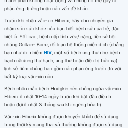
thành phần không hoạt động và chúng có thể gây ra
phản ứng dị ứng hoặc các vấn đề khác.
Trước khi nhận vắc-xin Hiberix, hãy cho chuyên gia
chăm sóc sức khỏe của bạn biết bệnh sử của trẻ, đặc
biệt là: Sốt cao, bệnh cấp tính vừa/ nặng, tiền sử hội
chứng Guillain- Barre, rối loạn hệ thống miễn dịch (chẳng
hạn như do nhiễm
HIV
, một số bệnh ung thư như bệnh
bạch cầu/ung thư hạch, ung thư hoặc điều trị bức xạ),
lịch sử tiêm chủng bao gồm các phản ứng trước đó với
bất kỳ loại vắc-xin nào .
Bệnh nhân mắc bệnh Hodgkin nên chủng ngừa vắc-xin
Hiberix ít nhất 10-14 ngày trước khi bắt đầu điều trị
hoặc đợi ít nhất 3 tháng sau khi ngừng hóa trị.
Vắc-xin Hiberix không được khuyến khích để sử dụng
trong thời kỳ mang thai và thường không được sử dụng