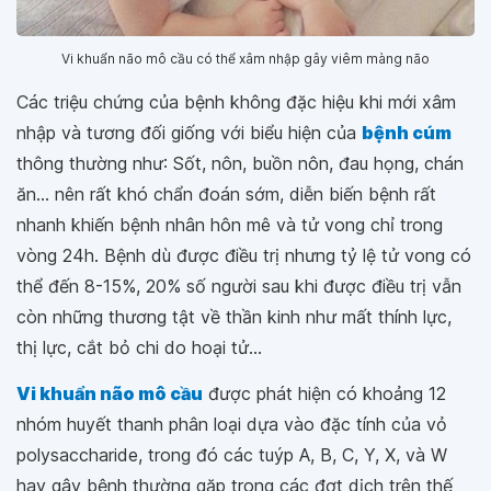
Vi khuẩn não mô cầu có thể xâm nhập gây viêm màng não
Các triệu chứng của bệnh không đặc hiệu khi mới xâm
nhập và tương đối giống với biểu hiện của
bệnh cúm
thông thường như: Sốt, nôn, buồn nôn, đau họng, chán
ăn... nên rất khó chẩn đoán sớm, diễn biến bệnh rất
nhanh khiến bệnh nhân hôn mê và tử vong chỉ trong
vòng 24h. Bệnh dù được điều trị nhưng tỷ lệ tử vong có
thể đến 8-15%, 20% số người sau khi được điều trị vẫn
còn những thương tật về thần kinh như mất thính lực,
thị lực, cắt bỏ chi do hoại tử...
Vi khuẩn não mô cầu
được phát hiện có khoảng 12
nhóm huyết thanh phân loại dựa vào đặc tính của vỏ
polysaccharide, trong đó các tuýp A, B, C, Y, X, và W
hay gây bệnh thường gặp trong các đợt dịch trên thế