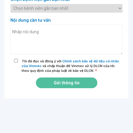
Nội dung cần tư vấn
Tôi đã đọc và đồng ý với
Chính sách bảo vệ dữ liệu cá nhân
của Vinmec
và chấp thuận để Vinmec xử lý DLCN của tôi
theo quy định của pháp luật về bảo vệ DLCN.
*
Gửi thông tin