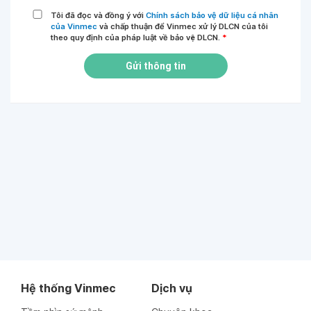
Tôi đã đọc và đồng ý với
Chính sách bảo vệ dữ liệu cá nhân
của Vinmec
và chấp thuận để Vinmec xử lý DLCN của tôi
theo quy định của pháp luật về bảo vệ DLCN.
*
Gửi thông tin
Hệ thống Vinmec
Dịch vụ