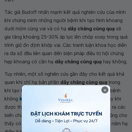
Tác giả Budoff nhấn mạnh kết quả nghiên cứu của mình
khi chứng minh những người bệnh khi tạo hình khoang
dưới mỏm cùng vai và có hạ
dây chằng cùng quạ
sẽ
gia tăng khoảng 25-30% áp lực lên chóp xoay trong quá
trình giữ ổn định khớp vai. Các tranh luận khoa học diễn
ra đa số đều liên quan đến biện pháp điều trị hội chứng
hẹp khoang có cần hạ
dây chằng cùng quạ
hay không.
Tuy nhiên, một số nghiên cứu gần đây cho kết quả khả
quan khi chỉ hạ bán phần
dây chằng cùng quạ
trong
×
khi tạo hình khoang dưới mỏm cùng vai ở người bệnh
không
khâu chóp xoay
.
Ở những bệnh nhân này khi
được theo dõi trong thời gian dài vẫn không xảy ra các
biến chứng liên quan. Ngoài ra, các nghiên cứu cũng cho
thấy có thể tái tạo
dây chằng cùng quạ
sau vài năm hạ
điểm bám.