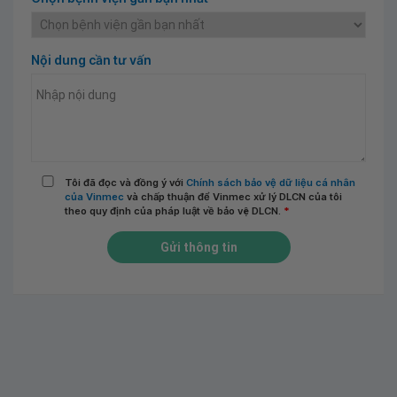
Nội dung cần tư vấn
Tôi đã đọc và đồng ý với
Chính sách bảo vệ dữ liệu cá nhân
của Vinmec
và chấp thuận để Vinmec xử lý DLCN của tôi
theo quy định của pháp luật về bảo vệ DLCN.
*
Gửi thông tin