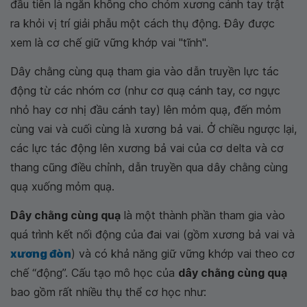
đầu tiên là ngăn không cho chỏm xương cánh tay trật
ra khỏi vị trí giải phẫu một cách thụ động. Đây được
xem là cơ chế giữ vững khớp vai "tĩnh".
Dây chằng cùng quạ tham gia vào dẫn truyền lực tác
động từ các nhóm cơ (như cơ quạ cánh tay, cơ ngực
nhỏ hay cơ nhị đầu cánh tay) lên mỏm quạ, đến mỏm
cùng vai và cuối cùng là xương bả vai. Ở chiều ngược lại,
các lực tác động lên xương bả vai của cơ delta và cơ
thang cũng điều chỉnh, dẫn truyền qua dây chằng cùng
quạ xuống mỏm quạ.
Dây chằng cùng quạ
là một thành phần tham gia vào
quá trình kết nối động của đai vai (gồm xương bả vai và
xương đòn
) và có khả năng giữ vững khớp vai theo cơ
chế “động”. Cấu tạo mô học của
dây chằng cùng quạ
bao gồm rất nhiều thụ thể cơ học như: