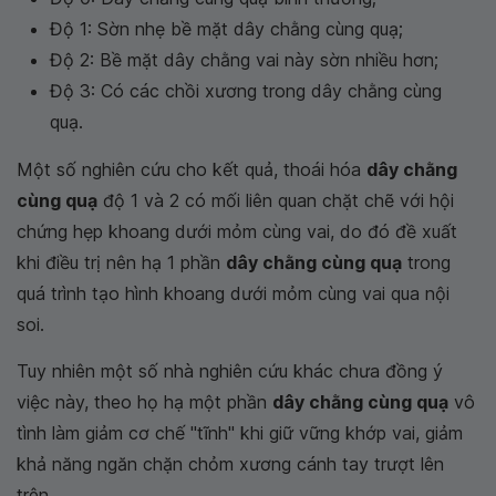
Độ 1: Sờn nhẹ bề mặt dây chằng cùng quạ;
Độ 2: Bề mặt dây chằng vai này sờn nhiều hơn;
Độ 3: Có các chồi xương trong dây chằng cùng
quạ.
Một số nghiên cứu cho kết quả, thoái hóa
dây chằng
cùng quạ
độ 1 và 2 có mối liên quan chặt chẽ với hội
chứng hẹp khoang dưới mỏm cùng vai, do đó đề xuất
khi điều trị nên hạ 1 phần
dây chằng cùng quạ
trong
quá trình tạo hình khoang dưới mỏm cùng vai qua nội
soi.
Tuy nhiên một số nhà nghiên cứu khác chưa đồng ý
việc này, theo họ hạ một phần
dây chằng cùng quạ
vô
tình làm giảm cơ chế "tĩnh" khi giữ vững khớp vai, giảm
khả năng ngăn chặn chỏm xương cánh tay trượt lên
trên.