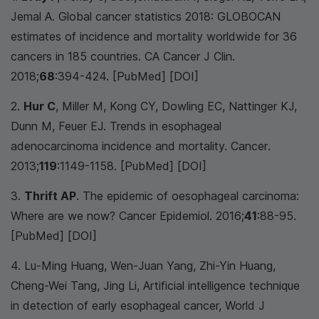
Jemal A. Global cancer statistics 2018: GLOBOCAN
estimates of incidence and mortality worldwide for 36
cancers in 185 countries.
CA Cancer J Clin
.
2018;
68
:394-424. [PubMed] [DOI]
2.
Hur C
, Miller M, Kong CY, Dowling EC, Nattinger KJ,
Dunn M, Feuer EJ. Trends in esophageal
adenocarcinoma incidence and mortality.
Cancer
.
2013;
119
:1149-1158. [PubMed] [DOI]
3.
Thrift AP
. The epidemic of oesophageal carcinoma:
Where are we now?
Cancer Epidemiol
. 2016;
41
:88-95.
[PubMed] [DOI]
4. Lu-Ming Huang, Wen-Juan Yang, Zhi-Yin Huang,
Cheng-Wei Tang, Jing Li, Artificial intelligence technique
in detection of early esophageal cancer, World J