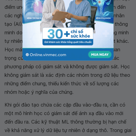
điểm ung thư thực quản sớm hiệu quả hơn đã dẫn đến
các nghiên cứu chuyên sâu trong lĩnh vực trí tuệ nhân
tạo (AI). Điều này có thể được xác định bằng trí thông
minh do máy móc thiết lập trái ngược với trí thông minh
tự nhiên được hiển thị bởi con người và động vật khác.
Học máy (ML) và học sâu (DL) là những phần quan
trọng của AI. Học máy có thể được chia thành các
phương pháp có giám sát và không được giám sát. Học
không giám sát là xác định các nhóm trong dữ liệu theo
những điểm chung, thiếu kiến ​​thức về số lượng các
nhóm hoặc ý nghĩa của chúng.
Khi gói đào tạo chứa các cặp đầu vào-đầu ra, cần có
một mô hình học có giám sát để ánh xạ đầu vào mới
đến đầu ra. Các kỹ thuật ML thông thường bị hạn chế
về khả năng xử lý dữ liệu tự nhiên ở dạng thô. Trong giai