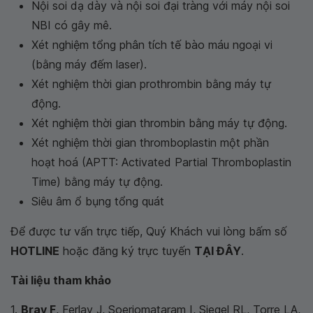
Nội soi dạ dày và nội soi đại tràng với máy nội soi
NBI có gây mê.
Xét nghiệm tổng phân tích tế bào máu ngoại vi
(bằng máy đếm laser).
Xét nghiệm thời gian prothrombin bằng máy tự
động.
Xét nghiệm thời gian thrombin bằng máy tự động.
Xét nghiệm thời gian thromboplastin một phần
hoạt hoá (APTT: Activated Partial Thromboplastin
Time) bằng máy tự động.
Siêu âm ổ bụng tổng quát
Để được tư vấn trực tiếp, Quý Khách vui lòng bấm số
HOTLINE
hoặc đăng ký trực tuyến
TẠI ĐÂY
.
Tài liệu tham khảo
1.
Bray F
, Ferlay J, Soerjomataram I, Siegel RL, Torre LA,