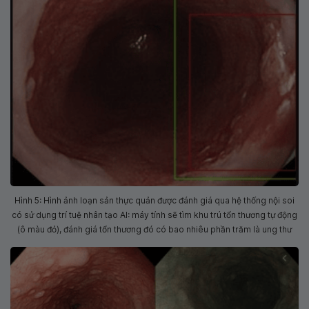
Hình 5: Hình ảnh loạn sản thực quản được đánh giá qua hệ thống nội soi
có sử dụng trí tuệ nhân tạo AI: máy tính sẽ tìm khu trú tổn thương tự động
(ô màu đỏ), đánh giá tổn thương đó có bao nhiêu phần trăm là ung thư