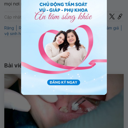
mọi nơi ngay trên ứng dụng.
Chia sẻ
Cập nhật: 22-07-2024
Răng
Răng Miệng
Mất răng
Hàm giả tháo lắp
hàm giả
vệ sinh hàm giả tháo lắp
Vệ sinh
Bài viết liên quan