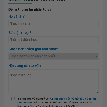
Để lại thông tin nhận tư vấn
Họ và tên*
Số điện thoại*
Chọn bệnh viện gần bạn nhất*
Nội dung cần tư vấn
Tôi đã đọc và đồng ý với
Chính sách bảo vệ dữ liệu cá nhân
của Vinmec
và chấp thuận để Vinmec xử lý DLCN của tôi
theo quy định của pháp luật về bảo vệ DLCN.
*