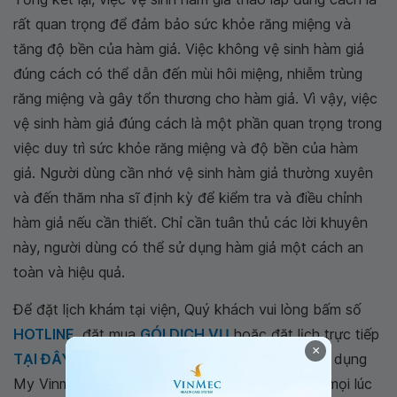
rất quan trọng để đảm bảo sức khỏe răng miệng và
tăng độ bền của hàm giả. Việc không vệ sinh hàm giả
đúng cách có thể dẫn đến mùi hôi miệng, nhiễm trùng
răng miệng và gây tổn thương cho hàm giả. Vì vậy, việc
vệ sinh hàm giả đúng cách là một phần quan trọng trong
việc duy trì sức khỏe răng miệng và độ bền của hàm
giả. Người dùng cần nhớ vệ sinh hàm giả thường xuyên
và đến thăm nha sĩ định kỳ để kiểm tra và điều chỉnh
hàm giả nếu cần thiết. Chỉ cần tuân thủ các lời khuyên
này, người dùng có thể sử dụng hàm giả một cách an
toàn và hiệu quả.
Để đặt lịch khám tại viện, Quý khách vui lòng bấm số
HOTLINE
, đặt mua
GÓI DỊCH VỤ
hoặc đặt lịch trực tiếp
×
TẠI ĐÂY
. Tải và đặt lịch khám tự động trên ứng dụng
My Vinmec để quản lý, theo dõi lịch và đặt hẹn mọi lúc