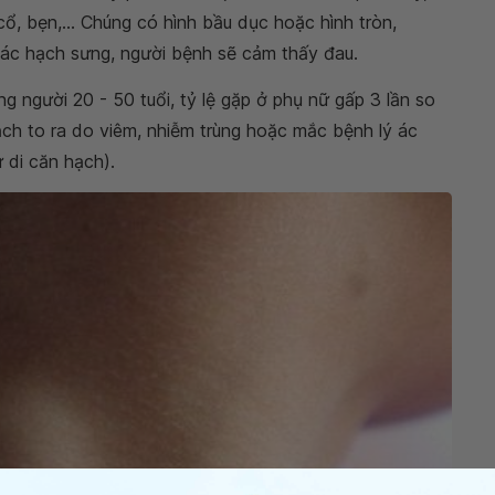
ổ, bẹn,... Chúng có hình bầu dục hoặc hình tròn,
các hạch sưng, người bệnh sẽ cảm thấy đau.
g người 20 - 50 tuổi, tỷ lệ gặp ở phụ nữ gấp 3 lần so
ạch to ra do viêm, nhiễm trùng hoặc mắc bệnh lý ác
 di căn hạch).