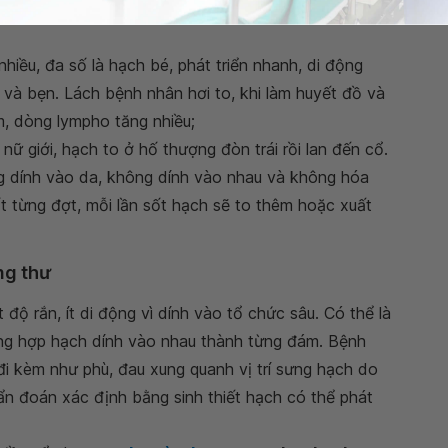
đồ sẽ thấy giảm hồng cầu, bạch cầu và tiểu cầu tăng
hiều, đa số là hạch bé, phát triển nhanh, di động
và bẹn. Lách bệnh nhân hơi to, khi làm huyết đồ và
m, dòng lympho tăng nhiều;
nữ giới, hạch to ở hố thượng đòn trái rồi lan đến cổ.
g dính vào da, không dính vào nhau và không hóa
t từng đợt, mỗi lần sốt hạch sẽ to thêm hoặc xuất
ng thư
 độ rắn, ít di động vì dính vào tổ chức sâu. Có thể là
ờng hợp hạch dính vào nhau thành từng đám. Bệnh
i kèm như phù, đau xung quanh vị trí sưng hạch do
ẩn đoán xác định bằng sinh thiết hạch có thể phát