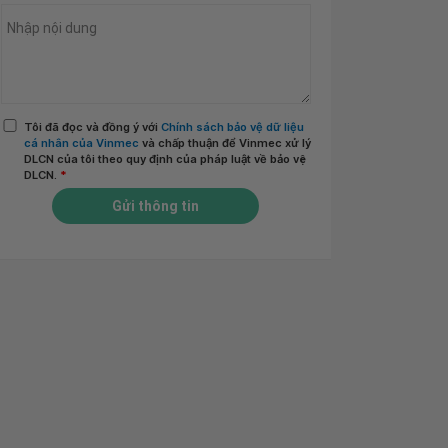
Tôi đã đọc và đồng ý với
Chính sách bảo vệ dữ liệu
cá nhân của Vinmec
và chấp thuận để Vinmec xử lý
DLCN của tôi theo quy định của pháp luật về bảo vệ
DLCN.
*
Gửi thông tin