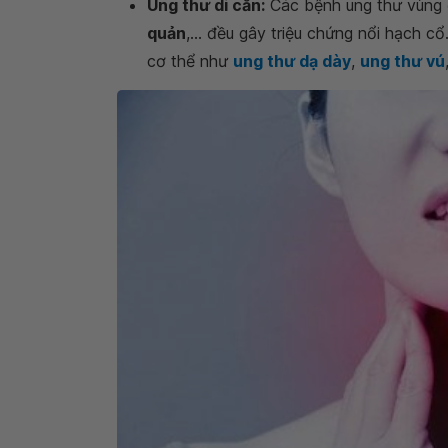
Ung thư di căn:
Các bệnh ung thư vùng
quản
,... đều gây triệu chứng nổi hạch c
cơ thể như
ung thư dạ dày
,
ung thư vú