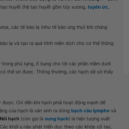
 tạo huyết (hệ tạo huyết gồm tủy xương,
tuyến ức
,
 virus, các tế bào lạ (như tế bào ung thư) khi chúng
ế bào lạ và tạo ra quá trình miễn dịch cho cơ thể thông
 trong phủ tạng, ổ bụng cho tới các phần mềm dưới
ì có thể sờ được. Thông thường, các hạch dễ sờ thấy
y được. Chỉ đến khi hạch phải hoạt động mạnh để
năng của hạch là sản sinh ra dòng
bạch cầu lympho
và
Nổi hạch
(còn gọi là
sưng hạch
) là hiện tượng xuất
 Các khối u này phát triển dọc theo các khớp cổ tay,