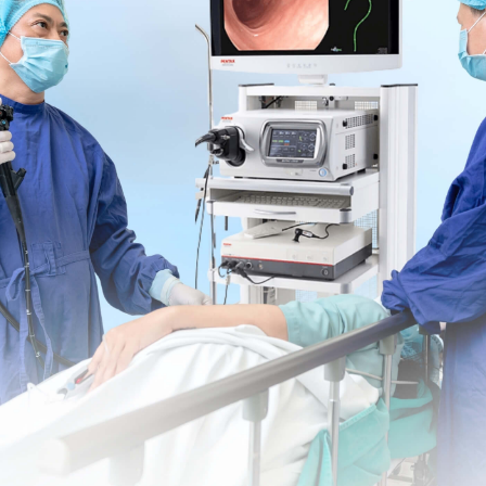
ạch cổ.
ường gặp ở người gầy yếu, sức khỏe toàn thân kém.
 và có mật độ chắc. Hạch sẽ tự lặn khi sức khỏe
 trị;
ới mắc bệnh, hạch nổi to gần chỗ xâm nhập của xoắn
ơi rắn, di động dễ và không đau. Đến giai đoạn II,
, bao gồm cả vùng cổ;
ớc không đều nhau, không đau, xuất hiện dần dần,
đòn chũm, dưới xương hàm, vùng cổ. Bệnh nhân kèm
 người gầy, xanh xao và có những tổn thương khác ở
ề máu
ộng dễ, xuất hiện ở hầu hết các vùng có hạch như
hường chỉ là triệu chứng phụ. Triệu chứng nổi bật là
 dưới da, sốt cao, lách to nhanh, có tổn thương loét