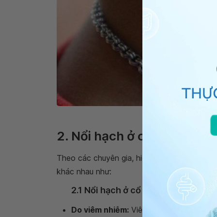
Khi hạch hoạt động mạnh
2. Nổi hạch ở cổ do nguyê
Theo các chuyên gia, hiện tượng
nổi hạch ở
khác nhau như:
2.1 Nổi hạch ở cổ cảnh báo tình tr
Do viêm nhiễm:
Viêm nhiễm vùng mũi x