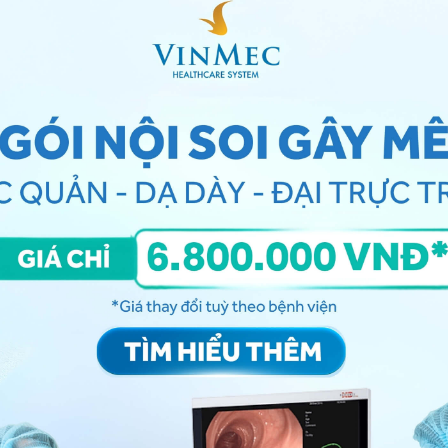
 để chống lại bệnh tật thì sẽ sưng to
n nhân gì?
 cổ
có nhiều dạng và là biểu hiện của nhiều bệnh lý
ạng viêm nhiễm
oang,
viêm loét amidan
,
viêm họng
, viêm tấy nướu