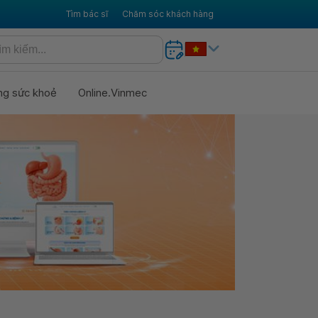
Tìm bác sĩ
Chăm sóc khách hàng
ng sức khoẻ
Online.Vinmec