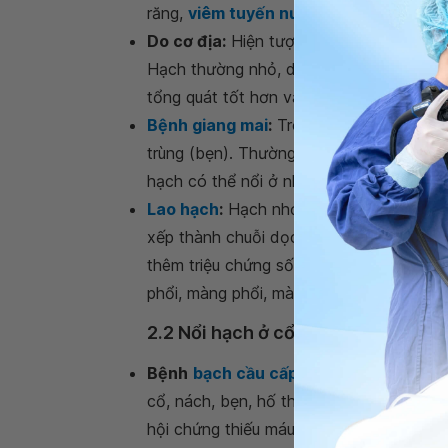
răng,
viêm tuyến nước bọt
,... gây nổi h
Do cơ địa:
Hiện tượng nổi hạch ở cổ th
Hạch thường nhỏ, dễ di động, không đau
tổng quát tốt hơn và không cần phải điều
Bệnh giang mai
:
Trong giai đoạn đầu m
trùng (bẹn). Thường có 4 - 5 hạch nhỏ, h
hạch có thể nổi ở nhiều nơi trên cơ thể
Lao hạch
:
Hạch nhỏ, nhiều, có kích thư
xếp thành chuỗi dọc theo 2 bên cơ ức 
thêm triệu chứng sốt về chiều, sút cân,
phổi, màng phổi, màng bụng.
2.2 Nổi hạch ở cổ cảnh báo bệnh v
Bệnh
bạch cầu cấp
:
Hạch to, mềm, di đ
cổ, nách, bẹn, hố thượng đòn. Nổi hạch t
hội chứng thiếu máu, hội chứng chảy máu