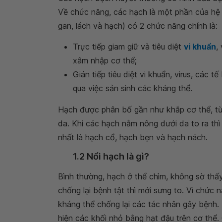
Về chức năng, các hạch là một phần của hệ
gan, lách và hạch) có 2 chức năng chính là:
Trực tiếp giam giữ và tiêu diệt
vi khuẩn
,
xâm nhập cơ thể;
Gián tiếp tiêu diệt vi khuẩn, virus, các t
qua việc sản sinh các kháng thể.
Hạch được phân bố gần như khắp cơ thể, từ
da. Khi các hạch nằm nông dưới da to ra th
nhất là hạch cổ, hạch bẹn và hạch nách.
1.2 Nổi hạch là gì?
Bình thường, hạch ở thể chìm, không sờ thấ
chống lại bệnh tật thì mới sưng to. Vì chức 
kháng thể chống lại các tác nhân gây bệnh.
hiện các khối nhỏ bằng hạt đậu trên cơ thể.