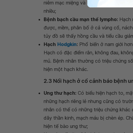
niêm mạc miệng và họng. Khi làm huyết 
nhiều;
Bệnh bạch cầu mạn thể lympho:
Hạch n
được, mềm, phân bố ở cả vùng cổ, nách 
tủy đồ sẽ thấy hồng cầu và tiểu cầu giả
Hạch
Hodgkin
:
Phổ biến ở nam giới hơn 
Hạch có đặc điểm rắn, không đau, khôn
mủ. Bệnh nhân thường có triệu chứng số
hiện một hạch khác.
2.3 Nổi hạch ở cổ cảnh báo bệnh u
Ung thư hạch:
Có biểu hiện hạch to, mật
những hạch riêng lẻ nhưng cũng có trư
nhân có thể có những triệu chứng khác đ
dây thần kinh, mạch máu bị chèn ép. Ch
hiện tế bào ung thư;