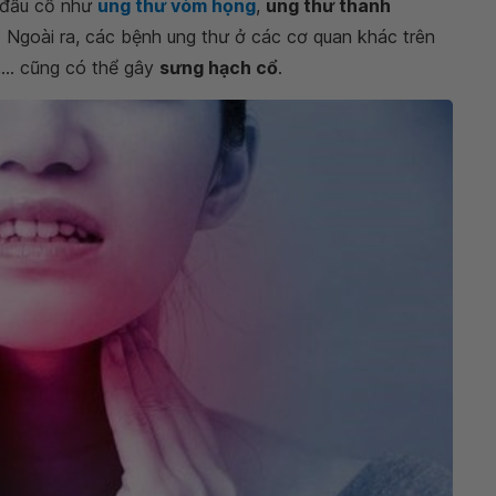
 đầu cổ như
ung thư vòm họng
,
ung thư thanh
ổ. Ngoài ra, các bệnh ung thư ở các cơ quan khác trên
,... cũng có thể gây
sưng hạch cổ
.