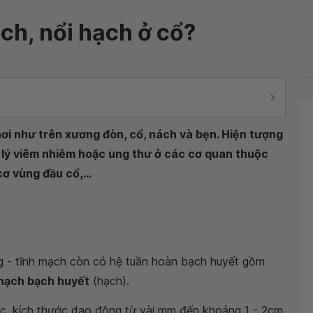
ch, nổi hạch ở cổ?
nơi như trên xương đòn, cổ, nách và bẹn. Hiện tượng
 lý viêm nhiễm hoặc ung thư ở các cơ quan thuộc
ơ vùng đầu cổ,...
ng - tĩnh mạch còn có hệ tuần hoàn bạch huyết gồm
hạch bạch huyết
(hạch).
c, kích thước dao động từ vài mm đến khoảng 1 - 2cm.