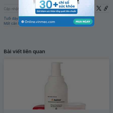
Chia sẻ
Cập nhật: 22-07-2024
Tuổi dậy thì
Sống khỏe
Yết hầu
Testosterone
Mất cân bằng nội tiết
Bài viết liên quan