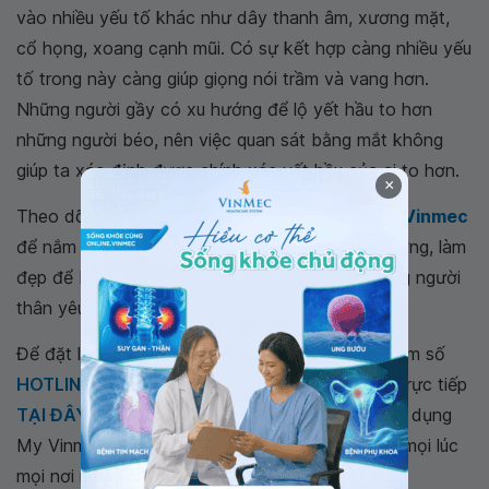
vào nhiều yếu tố khác như dây thanh âm, xương mặt,
cổ họng, xoang cạnh mũi. Có sự kết hợp càng nhiều yếu
tố trong này càng giúp giọng nói trầm và vang hơn.
Những người gầy có xu hướng để lộ yết hầu to hơn
những người béo, nên việc quan sát bằng mắt không
giúp ta xác định được chính xác yết hầu của ai to hơn.
×
Theo dõi website
Bệnh viện Đa khoa Quốc tế Vinmec
để nắm thêm nhiều thông tin sức khỏe, dinh dưỡng, làm
đẹp để bảo vệ sức khỏe cho bản thân và những người
thân yêu trong gia đình.
Để đặt lịch khám tại viện, Quý khách vui lòng bấm số
HOTLINE
, đặt mua
GÓI DỊCH VỤ
hoặc đặt lịch trực tiếp
TẠI ĐÂY
. Tải và đặt lịch khám tự động trên ứng dụng
My Vinmec để quản lý, theo dõi lịch và đặt hẹn mọi lúc
mọi nơi ngay trên ứng dụng.