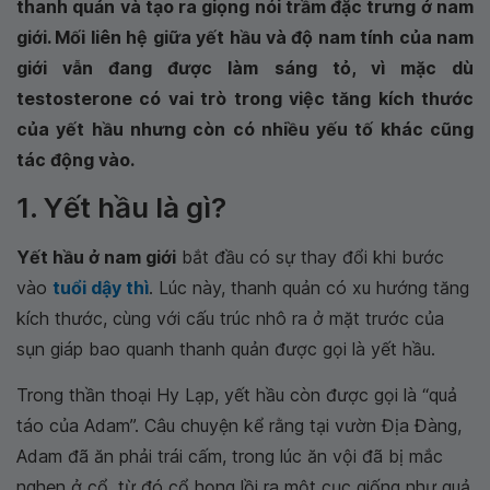
thanh quản và tạo ra giọng nói trầm đặc trưng ở nam
giới. Mối liên hệ giữa yết hầu và độ nam tính của nam
giới vẫn đang được làm sáng tỏ, vì mặc dù
testosterone có vai trò trong việc tăng kích thước
của yết hầu nhưng còn có nhiều yếu tố khác cũng
tác động vào.
1. Yết hầu là gì?
Yết hầu ở nam giới
bắt đầu có sự thay đổi khi bước
vào
tuổi dậy thì
. Lúc này, thanh quản có xu hướng tăng
kích thước, cùng với cấu trúc nhô ra ở mặt trước của
sụn giáp bao quanh thanh quản được gọi là yết hầu.
Trong thần thoại Hy Lạp, yết hầu còn được gọi là “quả
táo của Adam”. Câu chuyện kể rằng tại vườn Địa Đàng,
Adam đã ăn phải trái cấm, trong lúc ăn vội đã bị mắc
nghẹn ở cổ, từ đó cổ họng lồi ra một cục giống như quả