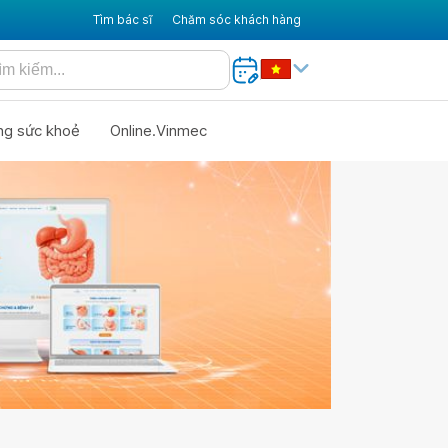
Tìm bác sĩ
Chăm sóc khách hàng
ng sức khoẻ
Online.Vinmec