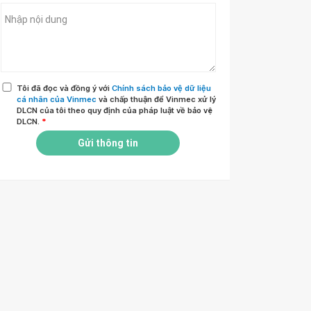
Tôi đã đọc và đồng ý với
Chính sách bảo vệ dữ liệu
cá nhân của Vinmec
và chấp thuận để Vinmec xử lý
DLCN của tôi theo quy định của pháp luật về bảo vệ
DLCN.
*
Gửi thông tin