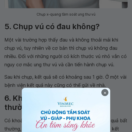
Chụp x-quang tầm soát ung thư vú
5. Chụp vú có đau không?
Một vài trường hợp thấy đau và không thoải mái khi
chụp vú, tuy nhiên về cơ bản thì chụp vú không đau
nhiều. Đối với những người có kích thước vú nhỏ vẫn có
nguy cơ mắc ung thư vú và cần tiến hành chụp vú.
Sau khi chụp, kết quả sẽ có khoảng sau 1 giờ. Ở một vài
bệnh viện kết quả này cũng có thể gửi về nhà.
×
6. Khi kết quả chụp vú bất
thường nên làm gì?
Có khoảng 5% phụ nữ
sàng lọc ung thư
có kết quả bất
thường, chỉ một số ít trong đó bị ung thư. Khi có kết