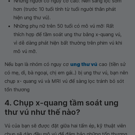
Những người có nguy cơ cao: Nên sàng lọc sớm
hơn (trước 10 tuổi tính từ tuổi người thân phát
hiện ung thư vú).
Những phụ nữ trên 50 tuổi có mô vú mỡ: Rất
thích hợp để tầm soát ung thư bằng x-quang vú,
vì dễ dàng phát hiện bất thường trên phim vú khi
mô vú mỡ.
Nếu bạn là nhóm có nguy cơ
ung thư vú
cao (tiền sử
có mẹ, dì, bà ngoại, chị em gái..) bị ung thư vú, bạn nên
chụp x- quang vú và MRI vú để sàng lọc tránh bỏ sót
tổn thương
4. Chụp x-quang tầm soát ung
thư vú như thế nào?
Vú của bạn sẽ được đặt giữa hai tấm ép, kỹ thuật viên
chụp sẽ dàn đều mô vú để đảm bảo những tổn thương