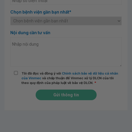
Chọn bệnh viện gần bạn nhất*
Nội dung cần tư vấn
Tôi đã đọc và đồng ý với
Chính sách bảo vệ dữ liệu cá nhân
của Vinmec
và chấp thuận để Vinmec xử lý DLCN của tôi
theo quy định của pháp luật về bảo vệ DLCN.
*
Gửi thông tin