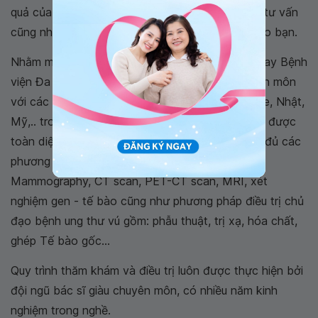
quả của từng bệnh nhân, bác sĩ sẽ đọc phim và tư vấn
cũng như hỗ trợ về hướng giải quyết tốt nhất cho bạn.
Nhằm mang đến chất lượng y tế tốt nhất, hiện nay Bệnh
viện Đa khoa Quốc tế Vinmec đã hợp tác chuyên môn
với các bệnh viện trong nước, quốc tế: Singapore, Nhật,
Mỹ,.. trong việc điều trị và chăm sóc người bệnh được
toàn diện. Bên cạnh đó, bệnh viện cũng có đầy đủ các
phương tiện chuyên môn để chẩn đoán như:
Mammography, CT scan, PET-CT scan, MRI, xét
nghiệm gen - tế bào cũng như phương pháp điều trị chủ
đạo bệnh ung thư vú gồm: phẫu thuật, trị xạ, hóa chất,
ghép Tế bào gốc...
Quy trình thăm khám và điều trị luôn được thực hiện bởi
đội ngũ bác sĩ giàu chuyên môn, có nhiều năm kinh
nghiệm trong nghề.